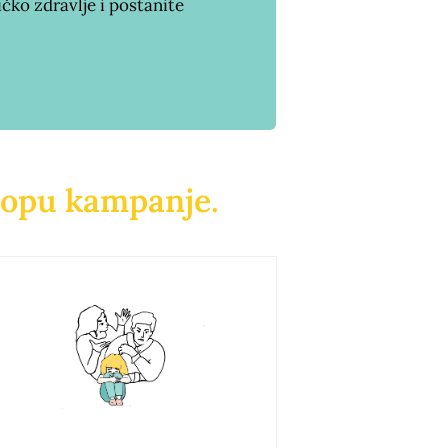
ičko zdravlje i postanite
klopu kampanje.