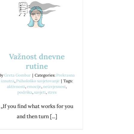
Važnost dnevne
rutine
By
Greta Gombar
|
Categories:
Prekrasna
iznutra
,
Psihološko savjetovanje
|
Tags:
aktivnosti
,
emocije
,
neizvjesnost
,
podrška
,
savjeti
,
stres
„If you find what works for you
and then turn [...]