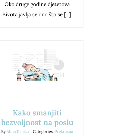
Oko druge godine djetetova
života javlja se ono što se [...]
Kako smanjiti
bezvoljnost na poslu
By
Alma Krleža
|
Categories:
Prekrasna