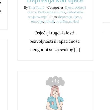
Depresija kod djece
e
By
Tina Tadić
|
Categories:
Djeca, obitelj i
a
razvoj
,
Prekrasna iznutra
,
Psihološko
savjetovanje
|
Tags:
depresija
,
djeca
,
emocije
,
obitelj
,
podrška
,
savjeti
Osjećaji tuge, žalosti,
bezvoljnosti ili apatičnosti
neugodni su za svakog [...]