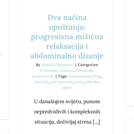
Dva načina
opuštanja:
progresivna mišićna
relaksacija i
abdominalno disanje
i
By
Blanka Orhanović
|
Categories:
Prekrasna iznutra
,
Psihološko
savjetovanje
|
Tags:
anksioznost
,
brige
,
emocije
,
neizvjesnost
,
stres
,
tehnike
,
tijelo
U današnjem svijetu, punom
nepredvidivih i kompleksnih
situacija, doživljaj stresa [...]