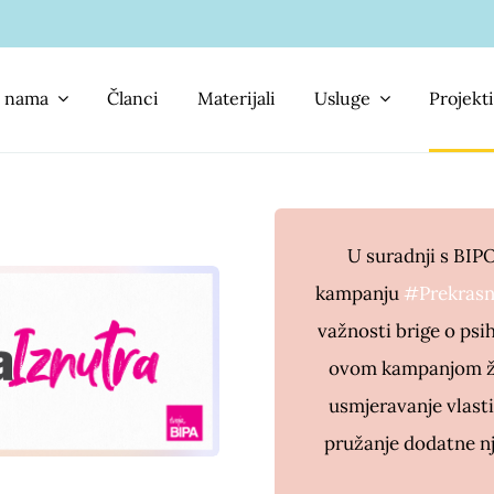
 nama
Članci
Materijali
Usluge
Projekti
U suradnji s BI
kampanju
#Prekrasn
važnosti brige o psi
ovom kampanjom žel
usmjeravanje vlast
pružanje dodatne nj