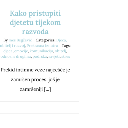
Kako pristupiti
djetetu tijekom
razvoda
By
Ines Begčević
|
Categories:
Djeca,
obitelj i razvoj
,
Prekrasna iznutra
|
Tags:
djeca
,
emocije
,
komunikacija
,
obitelj
,
odnosi s drugima
,
podrška
,
savjeti
,
stres
Prekid intimne veze najčešće je
zamršen proces, još je
zamršeniji [...]