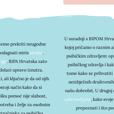
U suradnji s BIPOM Hrvat
žemo prekriti neugodne
kojoj pričamo o raznim
e odagnati miris
straha
,
psihičkim zdravljem: opi
rige
. BIPA Hrvatska zato
psihičkog zdravlja i ka
 dolazi upravo iznutra.
tome kako se prihvatiti i
, ali ključno je da od njih
neizbježnih društvenih
stoji način kako da si
našu dobrobit. U drugoj 
šku pomoć nije slabost,
cyberbullying
, kako svoje
potreba i želje za osobnim
prepoznati i što po
stručnjaka za psihičko