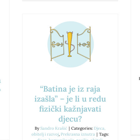
a
“Batina je iz raja
a
izašla” – je li u redu
fizički kažnjavati
djecu?
By
Sandro Krašić
|
Categories:
Djeca,
obitelj i razvoj
,
Prekrasna iznutra
|
Tags: