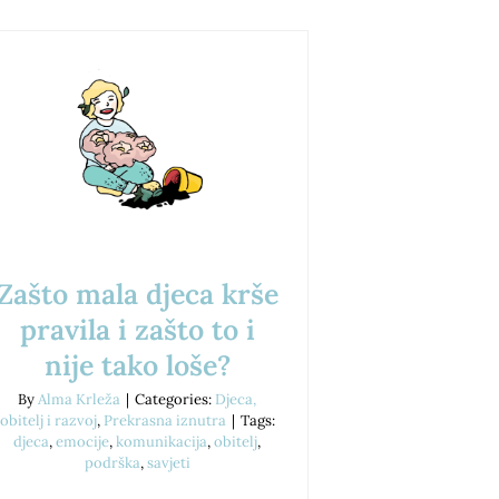
Zašto mala djeca krše
pravila i zašto to i
nije tako loše?
By
Alma Krleža
|
Categories:
Djeca,
obitelj i razvoj
,
Prekrasna iznutra
|
Tags:
djeca
,
emocije
,
komunikacija
,
obitelj
,
podrška
,
savjeti