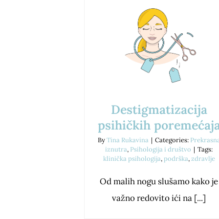
Destigmatizacija
psihičkih poremećaj
By
Tina Rukavina
|
Categories:
Prekrasn
iznutra
,
Psihologija i društvo
|
Tags:
klinička psihologija
,
podrška
,
zdravlje
Od malih nogu slušamo kako je
važno redovito ići na [...]