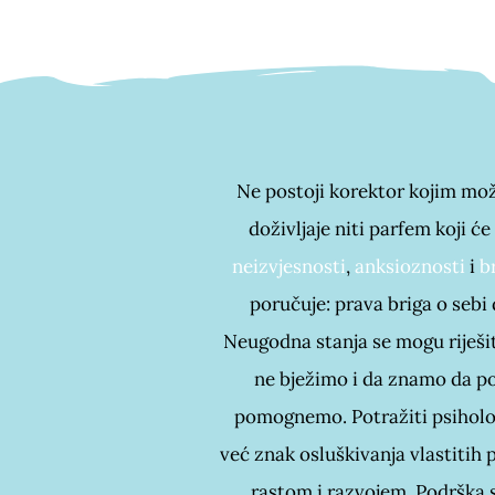
Ne postoji korektor kojim mo
doživljaje niti parfem koji ć
neizvjesnosti
,
anksioznosti
i
b
poručuje: prava briga o sebi
Neugodna stanja se mogu riješiti
ne bježimo i da znamo da po
pomognemo. Potražiti psiholo
već znak osluškivanja vlastitih 
rastom i razvojem. Podrška 