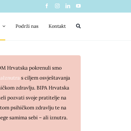
Podrži nas
Kontakt
POM Hrvatska pokrenuli smo
aIznutra
s ciljem osvještavanja
hičkom zdravlju. BIPA Hrvatska
i pozvati svoje pratitelje na
itom psihičkom zdravlju te na
ege samima sebi – ali iznutra.