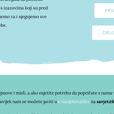
 s izazovima koji su pred
PRV
inemo za i njegujemo sve
ebe.
DRUG
jmove i misli, a ako osjetite potrebu da popričate s nama
 uvijek nam se možete javiti u
e-savjetovalište
na
savjet@k