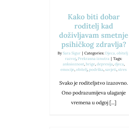
Kako biti dobar
roditelj kad
doživljavam smetnje
psihičkog zdravlja?
By
Sara Sigur
|
Categories:
Djeca, obitelj 
razvoj
,
Prekrasna iznutra
|
Tags:
anksioznost
,
brige
,
depresija
,
djeca
,
emocije
,
obitelj
,
podrška
,
savjeti
,
stres
Svako je roditeljstvo izazovno.
Ono podrazumijeva ulaganje
vremena u odgoj [...]