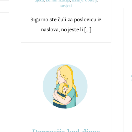
djeca
,
komunikacija
,
nasilje
,
obitelj
,
savjeti
Sigurno ste čuli za poslovicu iz
naslova, no jeste li [...]