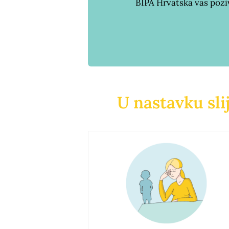
BIPA Hrvatska vas poziva
U nastavku sli