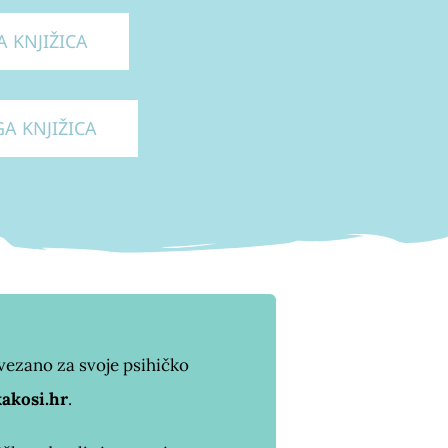
A KNJIŽICA
A KNJIŽICA
 vezano za svoje psihičko
akosi.hr
.