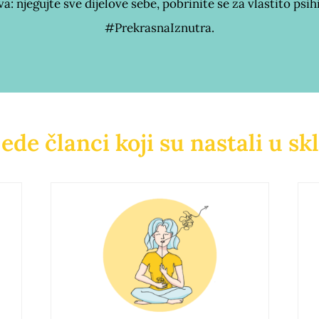
: njegujte sve dijelove sebe, pobrinite se za vlastito psih
#PrekrasnaIznutra.
jede članci koji su nastali u s