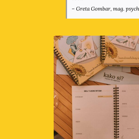
– Greta Gombar,
mag. psych