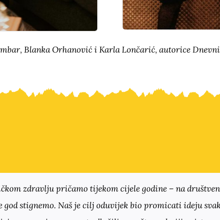
mbar, Blanka Orhanović i Karla Lončarić, autorice Dnevn
ičkom zdravlju pričamo tijekom cijele godine – na društv
e god stignemo. Naš je cilj oduvijek bio promicati ideju sv