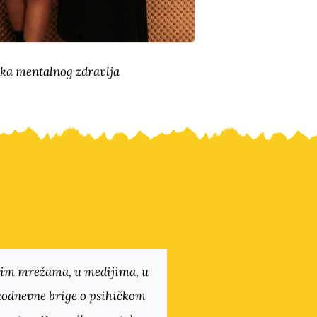
ika mentalnog zdravlja
enim mrežama, u medijima, u
akodnevne brige o psihičkom