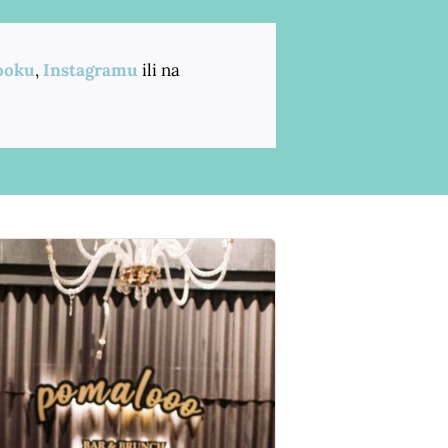
ooku
,
Instagramu
ili na