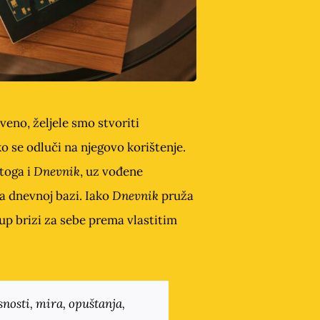
veno, željele smo stvoriti
o se odluči na njegovo korištenje.
toga i
Dnevnik
, uz vođene
na dnevnoj bazi. Iako
Dnevnik
pruža
tup brizi za sebe prema vlastitim
snosti, mira, opuštanja,