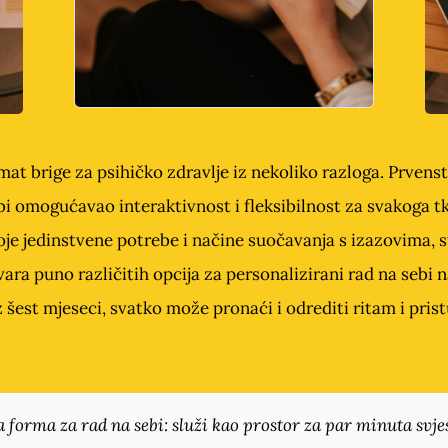
at brige za psihičko zdravlje iz nekoliko razloga. Prvenst
 bi omogućavao interaktivnost i fleksibilnost za svakoga tk
je jedinstvene potrebe i načine suočavanja s izazovima, s
vara puno različitih opcija za personalizirani rad na sebi 
 šest mjeseci, svatko može pronaći i odrediti ritam i pris
a forma za rad na sebi: služi kao prostor za par minuta svje