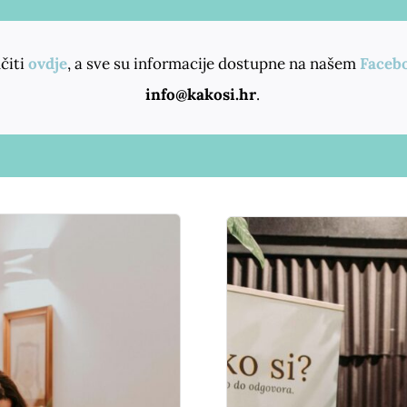
čiti
ovdje
, a sve su informacije dostupne na našem
Faceb
info@kakosi.hr
.