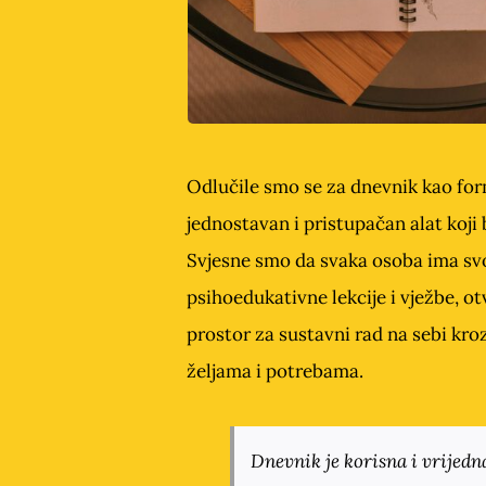
Odlučile smo se za dnevnik kao form
jednostavan i pristupačan alat koji
Svjesne smo da svaka osoba ima svo
psihoedukativne lekcije i vježbe, ot
prostor za sustavni rad na sebi kroz
željama i potrebama.
Dnevnik je korisna i vrijedn