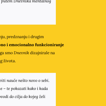
 – putem
Dnevnika mentalnog
nju, predznanju i drugim
aono i emocionalno funkcioniranje
oga smo
Dnevnik
dizajnirale na
g života.
iti nauče nešto novo o sebi.
e – te pokazati kako i kada
vodi do cilja do kojeg želi