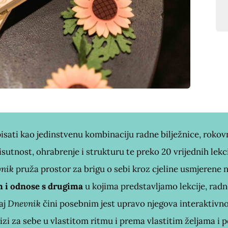
sati kao jedinstvenu kombinaciju radne bilježnice, rokovni
isutnost, ohrabrenje i strukturu te preko 20 vrijednih lekc
nik
pruža prostor za brigu o sebi kroz cjeline usmjerene 
m i odnose s drugima
u kojima predstavljamo lekcije, radne
aj
Dnevnik
čini posebnim jest upravo njegova interaktivno
izi za sebe u vlastitom ritmu i prema vlastitim željama i