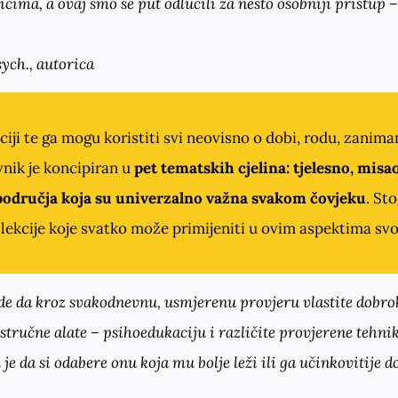
icima, a ovaj smo se put odlučili za nešto osobniji pristup
sych.
, autorica
iji te ga mogu koristiti svi neovisno o dobi, rodu, zanima
nik je koncipiran u
pet tematskih cjelina: tjelesno, mis
 područja koja su univerzalno važna svakom čovjeku
. St
i lekcije koje svatko može primijeniti u ovim aspektima svo
ude da kroz svakodnevnu, usmjerenu provjeru vlastite dobrob
stručne alate – psihoedukaciju i različite provjerene tehnik
 je da si odabere onu koja mu bolje leži ili ga učinkovitije do