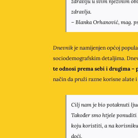
zdravlju u svim njezinim obl
zdravlja
.
– Blanka Orhanović,
mag. p
Dnevnik
je namijenjen općoj populac
sociodemografskim detaljima. Dnev
te odnosi prema sebi i drugima –
način da pruži razne korisne alate 
Cilj nam je bio potaknuti lj
Također smo htjele ponuditi 
koju koristiti, a na korisniku
doći.