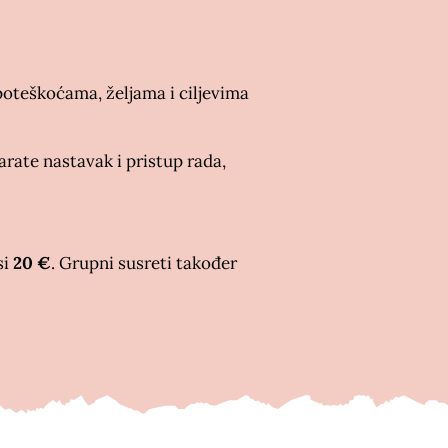
 poteškoćama, željama i ciljevima
ate nastavak i pristup rada,
si
20 €
. Grupni susreti također