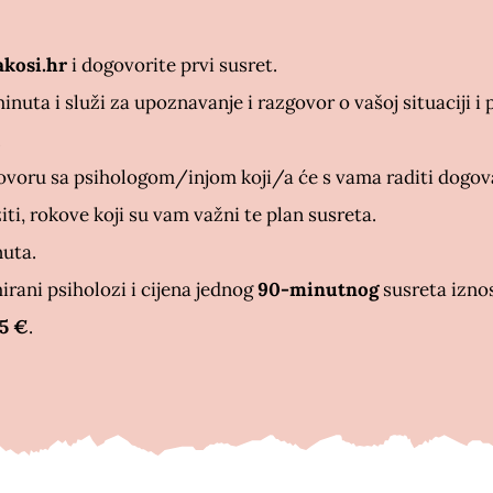
kosi.hr
i dogovorite prvi susret.
minuta i služi za upoznavanje i razgovor o vašoj situaciji i
.
voru sa psihologom/injom koji/a će s vama raditi dogovar
iti, rokove koji su vam važni te plan susreta.
nuta.
rani psiholozi i cijena jednog
90-minutnog
susreta izno
15 €
.