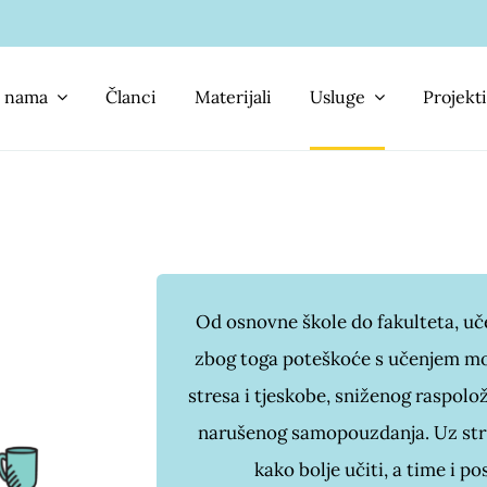
 nama
Članci
Materijali
Usluge
Projekti
Od osnovne škole do fakulteta, uče
zbog toga poteškoće s učenjem mo
stresa i tjeskobe, sniženog raspolo
narušenog samopouzdanja. Uz str
kako bolje učiti, a time i p