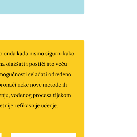
no onda kada nismo sigurni kako
a olakšati i postići što veću
u mogućnosti svladati određeno
 pronaći neke nove metode ili
učenju, vođenog procesa tijekom
nije i efikasnije učenje.