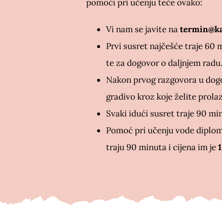
pomoći pri učenju teče ovako:
Vi nam se javite na
termin@ka
Prvi susret najčešće traje 60 
te za dogovor o daljnjem radu
Nakon prvog razgovora u dogo
gradivo kroz koje želite prolaz
Svaki idući susret traje 90 mi
Pomoć pri učenju vode diplomi
traju 90 minuta i cijena im je