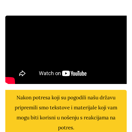
Nakon potresa koji su pogodili našu državu
pripremili smo tekstove i materijale koji vam
mogu biti korisni u nošenju s reakcijama na
potres.