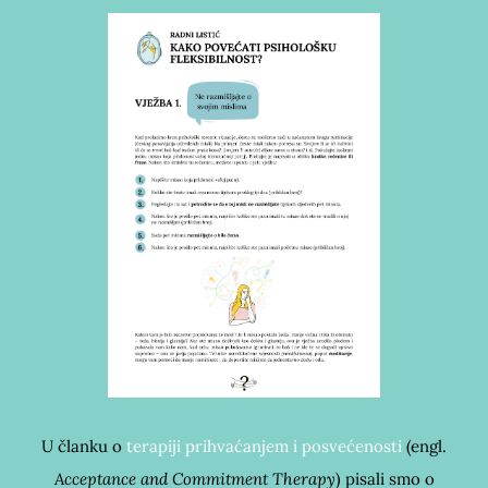
U članku o
terapiji prihvaćanjem i posvećenosti
(engl.
Acceptance and Commitment Therapy
) pisali smo o