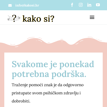
Skip
info@kakosi.hr
to
Toggl
content
Naviga
O nama
Članci
Što je zapravo kako si?
Svakome je ponekad
Materijali
Mi u medijima
potrebna podrška.
Usluge
Traženje pomoći znak je da odgovorno
pristupate svom psihičkom zdravlju i
Projekti
Psihološko savjetovanje
dobrobiti.