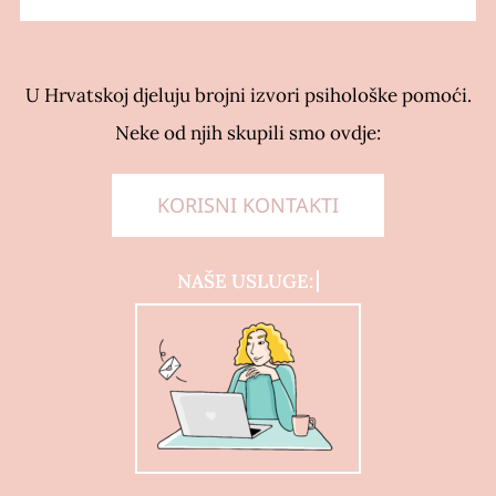
E-savjetovanje
Podrži nas
Psihodijagnostika
Prekrasna iznutra
U Hrvatskoj djeluju brojni izvori psihološke pomoći.
Savjetovanje uživo
Kontakt
Grupe podrške za socijalnu anksioznost
Slika o sebi: nježnost i umjetnost
Neke od njih skupili smo ovdje:
Traži...
Pomoć pri učenju
kako si? knjiga
KORISNI KONTAKTI
Za tvrtke
Dnevnik mentalnog zdravlja
Cjenik