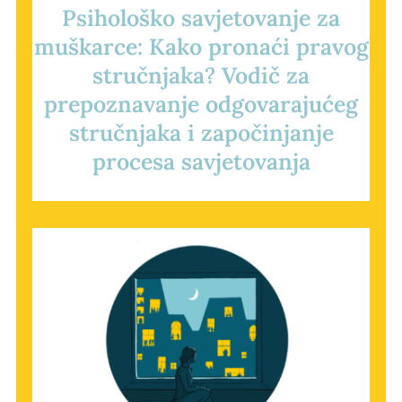
Psihološko savjetovanje za
muškarce: Kako pronaći pravog
stručnjaka? Vodič za
prepoznavanje odgovarajućeg
stručnjaka i započinjanje
procesa savjetovanja