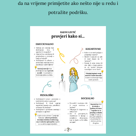
da na vrijeme primijetite ako nešto nije u redu i
potražite podršku.