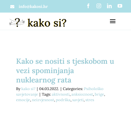
Skip
info@kakosi.hr
to
Toggl
content
Naviga
O nama
Kako se nositi s tjeskobom u
Članci
Što je zapravo kako si?
vezi spominjanja
nuklearnog rata
Materijali
Mi u medijima
By
kako si?
|
04.03.2022.
|
Categories:
Psihološko
savjetovanje
|
Tags:
aktivnosti
,
anksioznost
,
brige
,
emocije
,
neizvjesnost
,
podrška
,
savjeti
,
stres
Usluge
Projekti
Psihološko savjetovanje