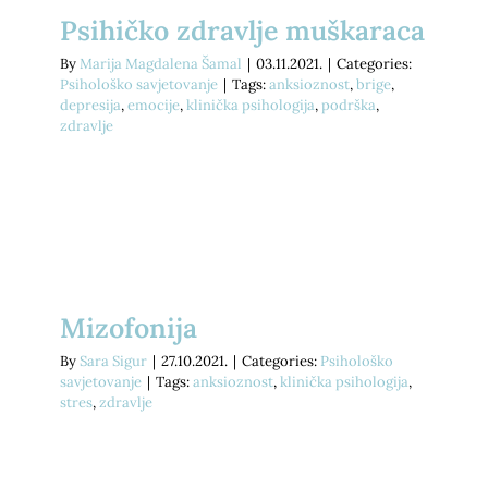
Psihičko zdravlje muškaraca
By
Marija Magdalena Šamal
|
03.11.2021.
|
Categories:
Psihološko savjetovanje
|
Tags:
anksioznost
,
brige
,
depresija
,
emocije
,
klinička psihologija
,
podrška
,
zdravlje
Mizofonija
By
Sara Sigur
|
27.10.2021.
|
Categories:
Psihološko
savjetovanje
|
Tags:
anksioznost
,
klinička psihologija
,
stres
,
zdravlje