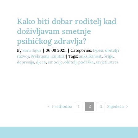
Kako biti dobar roditelj kad
doživljavam smetnje
psihičkog zdravlja?
By
Sara Sigur
|
06.09.2021.
|
Categories:
Djeca, obitelj i
razvoj
,
Prekrasna iznutra
|
Tags:
anksioznost
,
brige
,
depresija
,
djeca
,
emocije
,
obitelj
,
podrška
,
savjeti
,
stres
Prethodna
Slijedeća
1
2
3