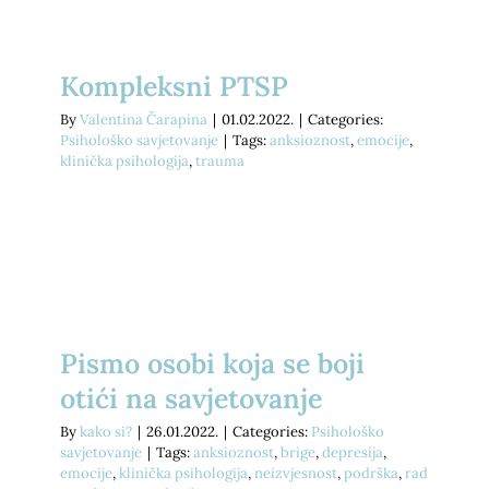
E-savjetovanje
Podrži nas
Psihodijagnostika
Prekrasna iznutra
Kompleksni PTSP
Savjetovanje uživo
Kontakt
Grupe podrške za socijalnu anksioznost
Slika o sebi: nježnost i umjetnost
By
Valentina Čarapina
|
01.02.2022.
|
Categories:
Psihološko savjetovanje
|
Tags:
anksioznost
,
emocije
,
Traži...
klinička psihologija
,
trauma
Pomoć pri učenju
kako si? knjiga
Za tvrtke
Dnevnik mentalnog zdravlja
Cjenik
Pismo osobi koja se boji
otići na savjetovanje
By
kako si?
|
26.01.2022.
|
Categories:
Psihološko
savjetovanje
|
Tags:
anksioznost
,
brige
,
depresija
,
emocije
,
klinička psihologija
,
neizvjesnost
,
podrška
,
rad