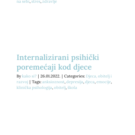
na sebi
,
stres
,
zdravlje
Internalizirani psihički
poremećaji kod djece
By
kako si?
|
26.01.2022.
|
Categories:
Djeca, obitelj i
razvoj
|
Tags:
anksioznost
,
depresija
,
djeca
,
emocije
,
klinička psihologija
,
obitelj
,
škola