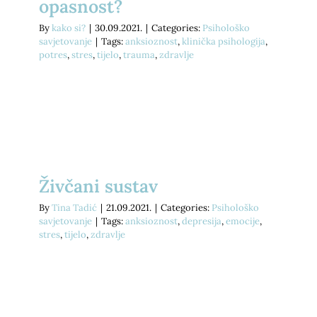
opasnost?
By
kako si?
|
30.09.2021.
|
Categories:
Psihološko
savjetovanje
|
Tags:
anksioznost
,
klinička psihologija
,
potres
,
stres
,
tijelo
,
trauma
,
zdravlje
Živčani sustav
By
Tina Tadić
|
21.09.2021.
|
Categories:
Psihološko
savjetovanje
|
Tags:
anksioznost
,
depresija
,
emocije
,
stres
,
tijelo
,
zdravlje