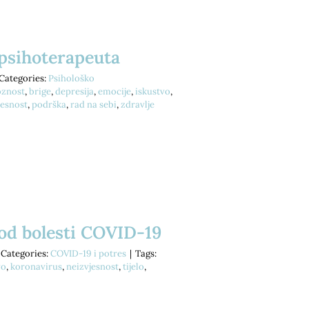
 psihoterapeuta
Categories:
Psihološko
oznost
,
brige
,
depresija
,
emocije
,
iskustvo
,
jesnost
,
podrška
,
rad na sebi
,
zdravlje
 od bolesti COVID-19
Categories:
COVID-19 i potres
|
Tags:
vo
,
koronavirus
,
neizvjesnost
,
tijelo
,