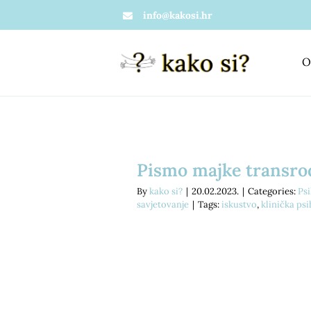
Skip
info@kakosi.hr
to
content
O
Pismo majke transro
By
kako si?
|
20.02.2023.
|
Categories:
Ps
savjetovanje
|
Tags:
iskustvo
,
klinička psi