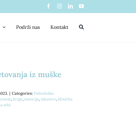
Podrži nas
Kontakt
etovanja iz muške
2023.
|
Categories:
Psihološko
oznost
,
brige
,
emocije
,
iskustvo
,
klinička
a sebi