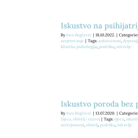
Iskustvo na psihijatri
By
Ines Begčević
|
18.10.2022.
|
Categorie
savjetovanje
|
Tags:
anksioznost
,
depresi
klinička psihologija
,
podrška
,
zdravlje
Iskustvo poroda bez 
By
Ines Begčević
|
13.07.2020.
|
Categorie
Djeca, obitelj i razvoj
|
Tags:
djeca
,
iskust
neizvjesnost
,
obitelj
,
podrška
,
zdravlje