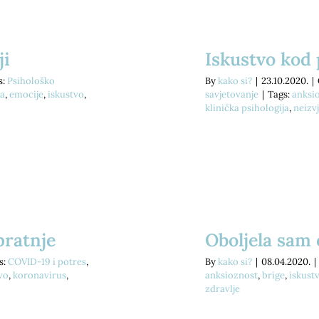
ji
Iskustvo kod
s:
Psihološko
By
kako si?
|
23.10.2020.
|
ja
,
emocije
,
iskustvo
,
savjetovanje
|
Tags:
anksi
klinička psihologija
,
neizv
pratnje
Oboljela sam
s:
COVID-19 i potres
,
By
kako si?
|
08.04.2020.
|
vo
,
koronavirus
,
anksioznost
,
brige
,
iskust
zdravlje