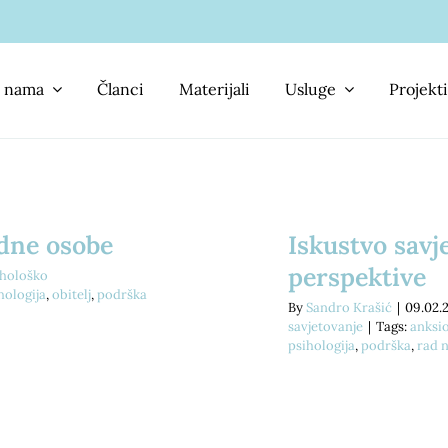
 nama
Članci
Materijali
Usluge
Projekti
dne osobe
Iskustvo savj
perspektive
ihološko
hologija
,
obitelj
,
podrška
By
Sandro Krašić
|
09.02.
savjetovanje
|
Tags:
anksi
psihologija
,
podrška
,
rad n