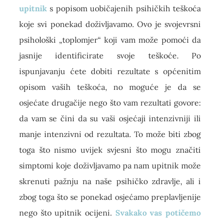
upitnik
s popisom uobičajenih psihičkih teškoća
koje svi ponekad doživljavamo. Ovo je svojevrsni
psihološki „toplomjer“ koji vam može pomoći da
jasnije identificirate svoje teškoće. Po
ispunjavanju ćete dobiti rezultate s općenitim
opisom vaših teškoća, no moguće je da se
osjećate drugačije nego što vam rezultati govore:
da vam se čini da su vaši osjećaji intenzivniji ili
manje intenzivni od rezultata. To može biti zbog
toga što nismo uvijek svjesni što mogu značiti
simptomi koje doživljavamo pa nam upitnik može
skrenuti pažnju na naše psihičko zdravlje, ali i
zbog toga što se ponekad osjećamo preplavljenije
nego što upitnik ocijeni.
Svakako vas potičemo