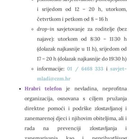
i srijedom od 12 – 20 h, utorkom,
četvrtkom i petkom od 8 – 16 h
drop-in
savjetovanje za roditelje (bez
najave): utorkom od 8:30 – 11:30 h
(dolazak najkasnije u 11 h), srijedom od
17 – 20 h (dolazak najkasnije do 19:30 h)
informacije:
01 / 6468 333
i
savjet-
mladi@czm.hr
Hrabri telefon
je nevladina, neprofitna
organizacija, osnovana s ciljem pružanja
direktne pomoći i podrške zlostavljanoj i
zanemarenoj djeci i njihovim obiteljima, ali i
rada na prevenciji zlostavljanja i
zanemarivanja kao i neprihvatljivog