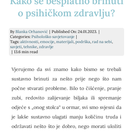
Kako se besplatno brinuti
E-savjetovanje
Podrži nas
Psihodijagnostika
Prekrasna iznutra
o psihičkom zdravlju?
Savjetovanje uživo
Kontakt
Grupe podrške za socijalnu anksioznost
Slika o sebi: nježnost i umjetnost
By
Blanka Orhanović
|
Published On: 24.01.2023.
|
Categories:
Psihološko savjetovanje
|
Tags:
aktivnosti
,
emocije
,
materijali
,
podrška
,
rad na sebi
,
Traži...
savjeti
,
tehnike
,
zdravlje
Pomoć pri učenju
kako si? knjiga
|
13.6 min read
Za tvrtke
Dnevnik mentalnog zdravlja
Vjerujemo da svi znamo kako bismo se trebali
sustavno brinuti za nešto prije nego što nam
Cjenik
počne stvarati probleme. Bilo to čišćenje, pranje
zubi, redovito zalijevanje biljaka ili spremanje
odjeće s „onog stolca“ u ormar, svi smo svjesni da
je lakše sustavno ulagati manju količinu truda i
održavati nešto što je dobro, nego morati uložiti