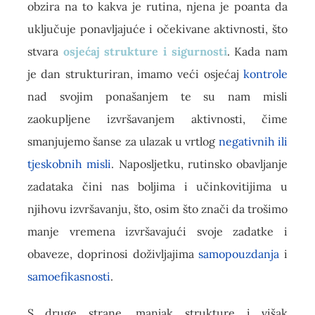
obzira na to kakva je rutina, njena je poanta da
uključuje ponavljajuće i očekivane aktivnosti, što
stvara
osjećaj strukture i sigurnosti
. Kada nam
je dan strukturiran, imamo veći osjećaj
kontrole
nad svojim ponašanjem te su nam misli
zaokupljene izvršavanjem aktivnosti, čime
smanjujemo šanse za ulazak u vrtlog
negativnih ili
tjeskobnih misli
. Naposljetku, rutinsko obavljanje
zadataka čini nas boljima i učinkovitijima u
njihovu izvršavanju, što, osim što znači da trošimo
manje vremena izvršavajući svoje zadatke i
obaveze, doprinosi doživljajima
samopouzdanja
i
samoefikasnosti
.
S druge strane, manjak strukture i višak