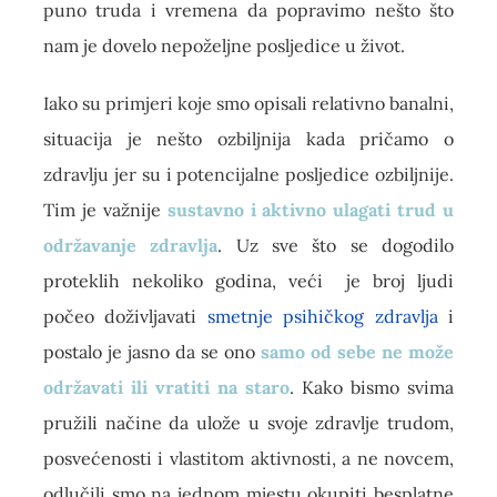
puno truda i vremena da popravimo nešto što
nam je dovelo nepoželjne posljedice u život.
Iako su primjeri koje smo opisali relativno banalni,
situacija je nešto ozbiljnija kada pričamo o
zdravlju jer su i potencijalne posljedice ozbiljnije.
Tim je važnije
sustavno i aktivno ulagati trud u
održavanje zdravlja
. Uz sve što se dogodilo
proteklih nekoliko godina, veći je broj ljudi
počeo doživljavati
smetnje psihičkog zdravlja
i
postalo je jasno da se ono
samo od sebe ne može
održavati ili vratiti na staro
. Kako bismo svima
pružili načine da ulože u svoje zdravlje trudom,
posvećenosti i vlastitom aktivnosti, a ne novcem,
odlučili smo na jednom mjestu okupiti besplatne