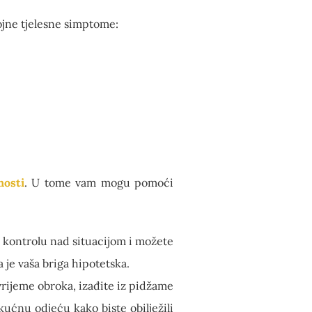
ojne tjelesne simptome:
nosti
. U tome vam mogu pomoći
 li kontrolu nad situacijom i možete
a je vaša briga hipotetska.
o vrijeme obroka, izađite iz pidžame
kućnu odjeću kako biste obilježili