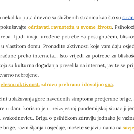
 nekoliko puta dnevno sa službenih stranica kao što su
stra
 pokušavajte
održavati ravnotežu u svome životu
. Psiholoz
otreba. Ljudi imaju urođene potrebe za postignućem, blisko
u vlastitom domu. Pronađite aktivnosti koje vam daju osjeća
 račune preko interneta… Isto vrijedi za potrebe za bliskoš
oja su kulturna događanja preselila na internet, javite se prij
tvarno nebrojene.
jelesnu aktivnost
, zdravu prehranu i dovoljno
sna
.
čini ublažavanja gore navedenih simptoma pretjerane brige, al
e u danu korisno je u neizvjesnoj pandemijskoj situaciji jer 
 svakodnevicu. Briga o psihičkom zdravlju jednako je važna 
e brige, razmišljanja i osjećaje, možete se javiti nama na
savj