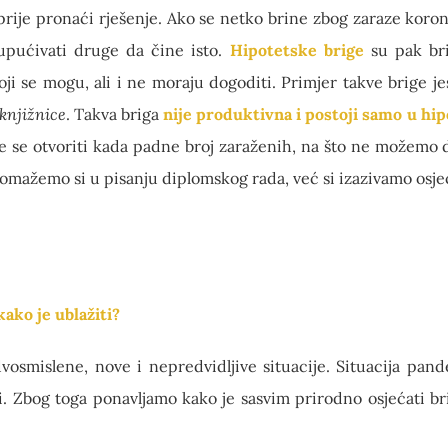
rije pronaći rješenje. Ako se netko brine zbog zaraze koron
 upućivati druge da čine isto.
Hipotetske brige
su pak bri
i se mogu, ali i ne moraju dogoditi. Primjer takve brige j
knjižnice
. Takva briga
nije produktivna
i postoji samo u hi
će se otvoriti kada padne broj zaraženih, na što ne možemo d
omažemo si u pisanju diplomskog rada, već si izazivamo os
ako je ublažiti?
dvosmislene, nove i nepredvidljive situacije. Situacija pand
. Zbog toga ponavljamo kako je sasvim prirodno osjećati brig
.