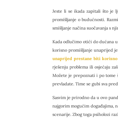
Jeste li se ikada zapitali što j
promišljanje o budućnosti. Razmi
smišljanje načina suočavanja s nji
Kada odlučimo otići do dućana u 
korisno promišljanje unaprijed
je
unaprijed prestane biti korisno
rješenju problema ili osjećaju za
Možete je prepoznati i po tome š
prevladate. Time se gubi sva pred
Sasvim je prirodno da u ovo pand
najgorim mogućim događajima, no b
scenarije. Zbog toga psiholozi ra