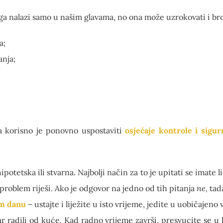
iga nalazi samo u našim glavama, no ona može uzrokovati i br
a;
nja;
a korisno je ponovno uspostaviti
osjećaje kontrole i sigur
hipotetska ili stvarna. Najbolji način za to je upitati se imate
 problem riješi. Ako je odgovor na jedno od tih pitanja
ne
,
tad
em danu
– ustajte i liježite u isto vrijeme, jedite u uobičajen
r radili od kuće. Kad radno vrijeme završi, presvucite se u 