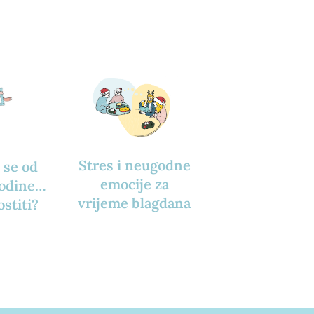
Stres i neugodne
 se od
emocije za
godine…
vrijeme blagdana
ostiti?