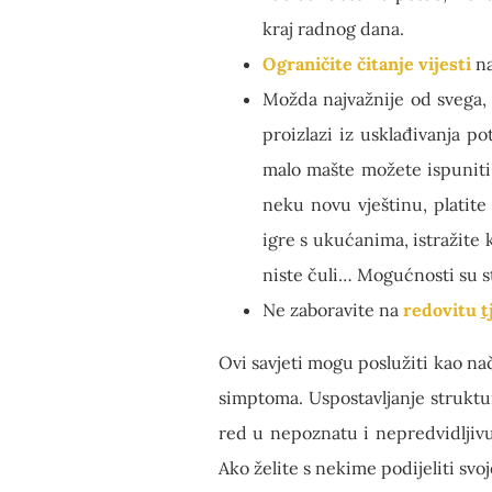
kraj radnog dana.
Ograničite čitanje vijesti
na
Možda najvažnije od svega,
proizlazi iz usklađivanja p
malo mašte možete ispuniti 
neku novu vještinu, platite
igre s ukućanima, istražite k
niste čuli… Mogućnosti su s
Ne zaboravite na
redovitu
t
Ovi savjeti mogu poslužiti kao na
simptoma. Uspostavljanje struktur
red u nepoznatu i nepredvidljivu
Ako želite s nekime podijeliti svoj