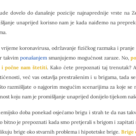
e ljude dovelo do današnje pozicije najnaprednije vrste na Z
šljanje unaprijed
korisno nam je kada naiđemo na prepre
ma.
vrijeme koronavirusa, održavanje fizičkog razmaka i pranje
r takvim
ponašanjem
smanjujemo mogućnost zaraze. No,
po
 i počne nam štetiti
. Kako ćete prepoznati taj trenutak? A
štićenosti, već vas ostavlja prestrašenim i u brigama, tada s
to razmišljate o najgorim mogućim scenarijima za koje se 
nost koju nam je promišljanje unaprijed donijelo tijekom naš
emijsko doba ponekad osjećamo brigu i strah te da nas takv
itno je prepoznati kada smo pretjerali s brigom i zapitati s
zlikuju
brige oko stvarnih problema
i
hipotetske br
ige.
Brige 