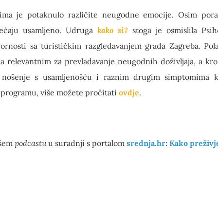
ma je potaknulo različite neugodne emocije. Osim pora
jećaju usamljeno. Udruga
kako si?
stoga je osmislila Psih
pornosti sa turističkim razgledavanjem grada Zagreba. Pol
relevantnim za prevladavanje neugodnih doživljaja, a kroz 
a nošenje s usamljenošću i raznim drugim simptomima k
m programu, više možete pročitati
ovdje
.
ašem
podcastu
u suradnji s portalom
srednja.hr
:
Kako preživj