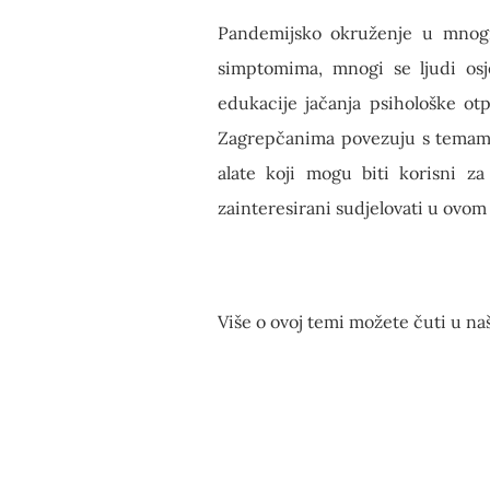
Pandemijsko okruženje u mnogi
simptomima, mnogi se ljudi os
edukacije jačanja psihološke ot
Zagrepčanima povezuju s temama 
alate koji mogu biti korisni z
zainteresirani sudjelovati u ovo
Više o ovoj temi možete čuti u n