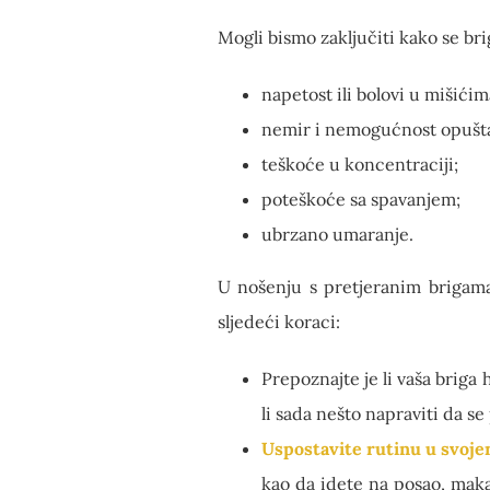
Mogli bismo zaključiti kako se br
napetost ili bolovi u mišićim
nemir i nemogućnost opušta
teškoće u koncentraciji;
poteškoće sa spavanjem;
ubrzano umaranje.
U nošenju s pretjeranim brigam
sljedeći koraci:
Prepoznajte je li vaša briga 
li sada nešto napraviti da se
Uspostavite rutinu u svoj
kao da idete na posao, maka