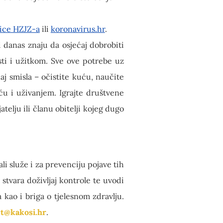
nice HZJZ-a
ili
koronavirus.hr
.
i danas znaju da osjećaj dobrobiti
sti i užitkom. Sve ove potrebe uz
j smisla – očistite kuću, naučite
ću i uživanjem. Igrajte društvene
atelju ili članu obitelji kojeg dugo
i služe i za prevenciju pojave tih
stvara doživljaj kontrole te uvodi
kao i briga o tjelesnom zdravlju.
et@kakosi.hr
.