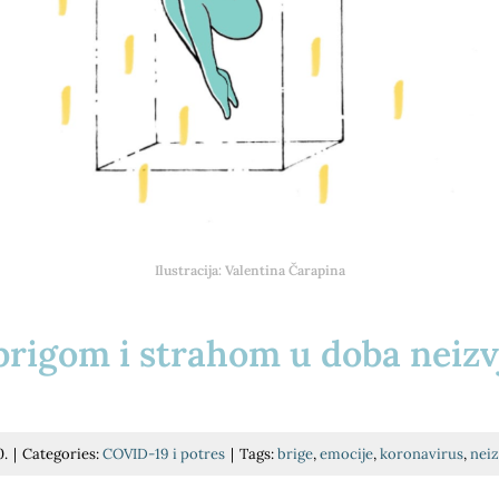
Ilustracija: Valentina Čarapina
 brigom i strahom u doba neizv
0.
|
Categories:
COVID-19 i potres
|
Tags:
brige
,
emocije
,
koronavirus
,
neiz