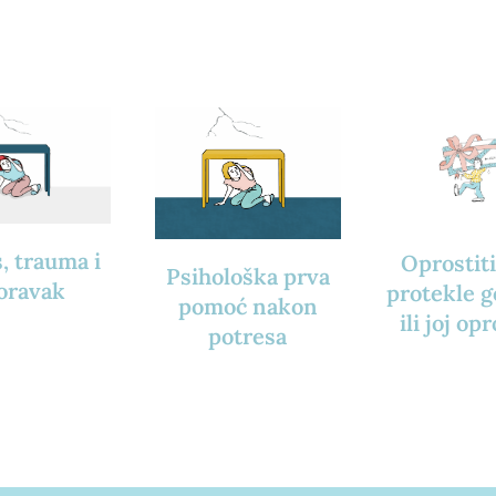
, trauma i
Oprostiti
Psihološka prva
oravak
protekle 
pomoć nakon
ili joj opr
potresa