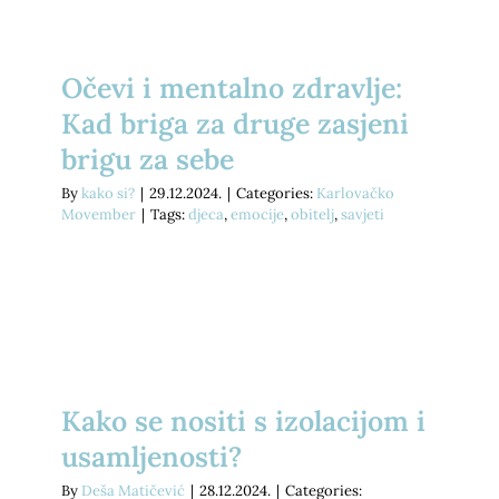
E-savjetovanje
Podrži nas
Psihodijagnostika
Prekrasna iznutra
Očevi i mentalno zdravlje:
Savjetovanje uživo
Kontakt
Grupe podrške za socijalnu anksioznost
Slika o sebi: nježnost i umjetnost
Kad briga za druge zasjeni
brigu za sebe
Traži...
Pomoć pri učenju
kako si? knjiga
By
kako si?
|
29.12.2024.
|
Categories:
Karlovačko
Movember
|
Tags:
djeca
,
emocije
,
obitelj
,
savjeti
Za tvrtke
Dnevnik mentalnog zdravlja
Cjenik
Kako se nositi s izolacijom i
usamljenosti?
By
Deša Matičević
|
28.12.2024.
|
Categories: