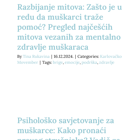
Razbijanje mitova: Zašto je u
redu da muškarci traže
pomoć? Pregled najčešćih
mitova vezanih za mentalno
zdravlje muškaraca
By
Tina Rukavina
|
16.12.2024.
|
Categories:
Karlovačko
Movember
|
Tags:
brige
,
emocije
,
podrška
,
zdravlje
Psihološko savjetovanje za
muškarce: Kako pronaći