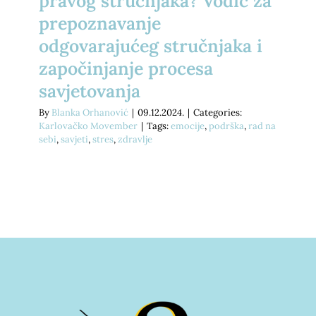
pravog stručnjaka? Vodič za
prepoznavanje
odgovarajućeg stručnjaka i
započinjanje procesa
savjetovanja
By
Blanka Orhanović
|
09.12.2024.
|
Categories:
Karlovačko Movember
|
Tags:
emocije
,
podrška
,
rad na
sebi
,
savjeti
,
stres
,
zdravlje