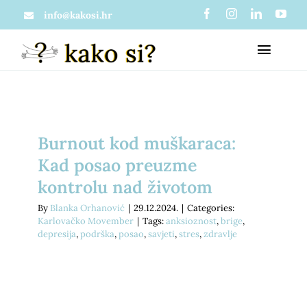
Skip
info@kakosi.hr
to
Toggl
content
Naviga
O nama
Burnout kod muškaraca:
Članci
Što je zapravo kako si?
Kad posao preuzme
kontrolu nad životom
Materijali
Mi u medijima
By
Blanka Orhanović
|
29.12.2024.
|
Categories:
Karlovačko Movember
|
Tags:
anksioznost
,
brige
,
depresija
,
podrška
,
posao
,
savjeti
,
stres
,
zdravlje
Usluge
Projekti
Psihološko savjetovanje