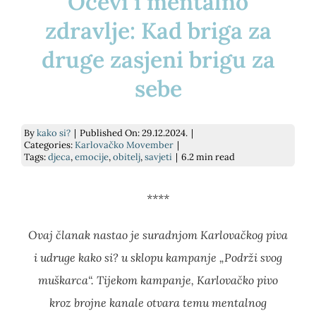
Očevi i mentalno
E-savjetovanje
Podrži nas
Psihodijagnostika
Prekrasna iznutra
zdravlje: Kad briga za
druge zasjeni brigu za
Savjetovanje uživo
Kontakt
Grupe podrške za socijalnu anksioznost
Slika o sebi: nježnost i umjetnost
sebe
Traži...
Pomoć pri učenju
kako si? knjiga
By
kako si?
|
Published On: 29.12.2024.
|
Categories:
Karlovačko Movember
|
Tags:
djeca
,
emocije
,
obitelj
,
savjeti
|
6.2 min read
Za tvrtke
Dnevnik mentalnog zdravlja
****
Cjenik
Ovaj članak nastao je suradnjom Karlovačkog piva
i udruge kako si? u sklopu kampanje „Podrži svog
muškarca“. Tijekom kampanje, Karlovačko pivo
kroz brojne kanale otvara temu mentalnog