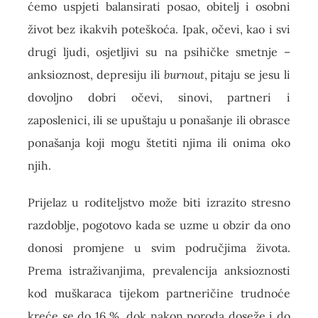
ćemo uspjeti balansirati posao, obitelj i osobni
život bez ikakvih poteškoća. Ipak, očevi, kao i svi
drugi ljudi, osjetljivi su na psihičke smetnje –
anksioznost, depresiju ili
burnout
, pitaju se jesu li
dovoljno dobri očevi, sinovi, partneri i
zaposlenici, ili se upuštaju u ponašanje ili obrasce
ponašanja koji mogu štetiti njima ili onima oko
njih.
Prijelaz u roditeljstvo može biti izrazito stresno
razdoblje, pogotovo kada se uzme u obzir da ono
donosi promjene u svim područjima života.
Prema istraživanjima, prevalencija anksioznosti
kod muškaraca tijekom partneričine trudnoće
kreće se do 16 %, dok nakon poroda doseže i do