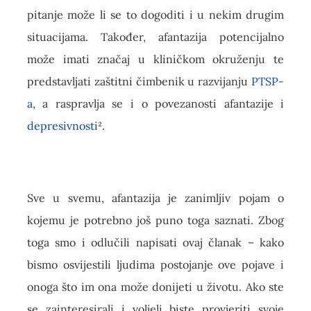
pitanje može li se to dogoditi i u nekim drugim
situacijama. Također, afantazija potencijalno
može imati značaj u kliničkom okruženju te
predstavljati zaštitni čimbenik u razvijanju
PTSP-
a
, a raspravlja se i o povezanosti afantazije i
depresivnosti
².
Sve u svemu, afantazija je zanimljiv pojam o
kojemu je potrebno još puno toga saznati. Zbog
toga smo i odlučili napisati ovaj članak – kako
bismo osvijestili ljudima postojanje ove pojave i
onoga što im ona može donijeti u životu. Ako ste
se zainteresirali i voljeli biste provjeriti svoje