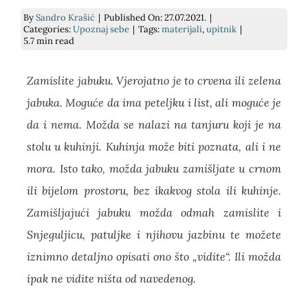
By
Sandro Krašić
|
Published On: 27.07.2021.
|
E-savjetovanje
Podrži nas
Psihodijagnostika
Prekrasna iznutra
Categories:
Upoznaj sebe
|
Tags:
materijali
,
upitnik
|
5.7 min read
Savjetovanje uživo
Kontakt
Grupe podrške za socijalnu anksioznost
Slika o sebi: nježnost i umjetnost
Zamislite jabuku. Vjerojatno je to crvena ili zelena
Traži...
jabuka. Moguće da ima peteljku i list, ali moguće je
Pomoć pri učenju
kako si? knjiga
da i nema. Možda se nalazi na tanjuru koji je na
stolu u kuhinji. Kuhinja može biti poznata, ali i ne
Za tvrtke
Dnevnik mentalnog zdravlja
mora. Isto tako, možda jabuku zamišljate u crnom
ili bijelom prostoru, bez ikakvog stola ili kuhinje.
Cjenik
Zamišljajući jabuku možda odmah zamislite i
Snjeguljicu, patuljke i njihovu jazbinu te možete
iznimno detaljno opisati ono što „vidite“. Ili možda
ipak ne vidite ništa od navedenog.