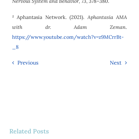
Nervous System and Behavior, 73
, 378–380.
² Aphantasia Network. (2021).
Aphantasia AMA
with dr. Adam Zeman
.
https://www.youtube.com/watch?v=z9MCrrBt-
_8
Previous
Next
Related Posts