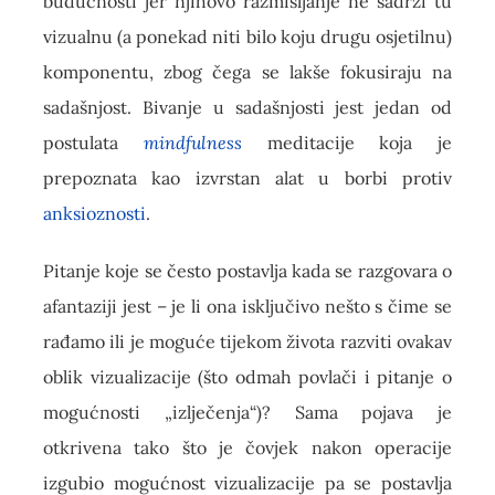
budućnosti jer njihovo razmišljanje ne sadrži tu
vizualnu (a ponekad niti bilo koju drugu osjetilnu)
komponentu, zbog čega se lakše fokusiraju na
sadašnjost. Bivanje u sadašnjosti jest jedan od
postulata
mindfulness
meditacije koja je
prepoznata kao izvrstan alat u borbi protiv
anksioznosti
.
Pitanje koje se često postavlja kada se razgovara o
afantaziji jest – je li ona isključivo nešto s čime se
rađamo ili je moguće tijekom života razviti ovakav
oblik vizualizacije (što odmah povlači i pitanje o
mogućnosti „izlječenja“)? Sama pojava je
otkrivena tako što je čovjek nakon operacije
izgubio mogućnost vizualizacije pa se postavlja