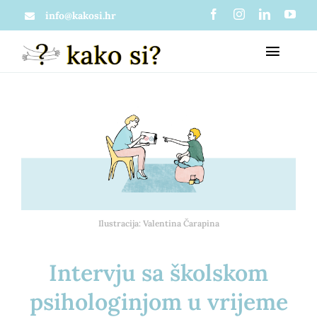
Skip
info@kakosi.hr
to
Toggl
content
Naviga
O nama
Članci
Što je zapravo kako si?
Materijali
Mi u medijima
Ilustracija: Valentina Čarapina
Usluge
Intervju sa školskom
Projekti
Psihološko savjetovanje
psihologinjom u vrijeme