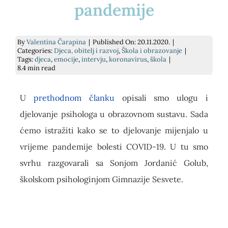
pandemije
E-savjetovanje
Podrži nas
Psihodijagnostika
Prekrasna iznutra
By
Valentina Čarapina
|
Published On: 20.11.2020.
|
Savjetovanje uživo
Kontakt
Grupe podrške za socijalnu anksioznost
Slika o sebi: nježnost i umjetnost
Categories:
Djeca, obitelj i razvoj
,
Škola i obrazovanje
|
Tags:
djeca
,
emocije
,
intervju
,
koronavirus
,
škola
|
8.4 min read
Traži...
Pomoć pri učenju
kako si? knjiga
U
prethodnom članku
opisali smo ulogu i
djelovanje psihologa u obrazovnom sustavu. Sada
Za tvrtke
Dnevnik mentalnog zdravlja
ćemo istražiti kako se to djelovanje mijenjalo u
vrijeme pandemije bolesti COVID-19. U tu smo
Cjenik
svrhu razgovarali sa Sonjom Jordanić Golub,
školskom psihologinjom Gimnazije Sesvete.