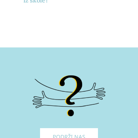
iz škole?
PODRŽI NAS