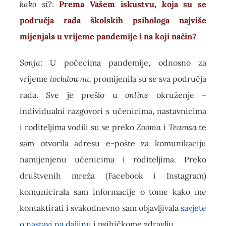
kako si?:
Prema
Vašem iskustvu, koja su se
područja rada školskih psihologa najviše
mijenjala u vrijeme pandemije i na koji način?
Sonja:
U počecima pandemije, odnosno za
vrijeme
lockdowna,
promijenila su se sva područja
rada. Sve je prešlo u
online
okruženje –
individualni razgovori s učenicima, nastavnicima
i roditeljima vodili su se preko
Zooma
i
Teamsa
te
sam otvorila adresu e-pošte za komunikaciju
namijenjenu učenicima i roditeljima. Preko
društvenih mreža (Facebook i Instagram)
komunicirala sam informacije o tome kako me
kontaktirati i svakodnevno sam objavljivala
savjete
o nastavi na daljinu
i psihičkome zdravlju.