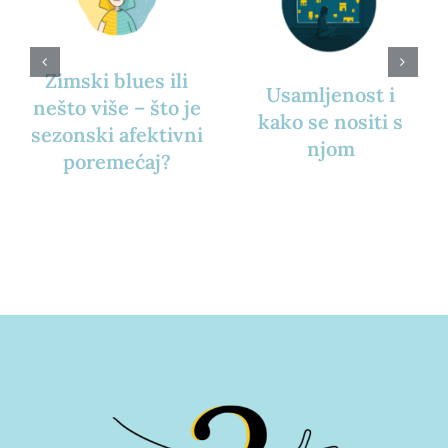
Zimski blues ili
Usamljenost i
nešto više – što je
kako se nositi s
sezonski afektivni
njom
poremećaj?