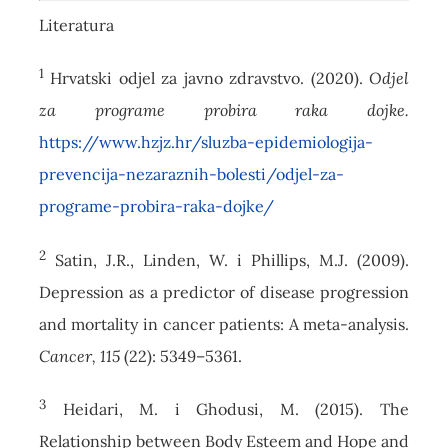
Literatura
1
Hrvatski odjel za javno zdravstvo. (2020).
Odjel
za programe probira raka dojke.
https://www.hzjz.hr/sluzba-epidemiologija-
prevencija-nezaraznih-bolesti/odjel-za-
programe-probira-raka-dojke/
2
Satin, J.R., Linden, W. i Phillips, M.J. (2009).
Depression as a predictor of disease progression
and mortality in cancer patients: A meta-analysis.
Cancer, 115
(22): 5349–5361.
3
Heidari, M. i Ghodusi, M. (2015). The
Relationship between Body Esteem and Hope and