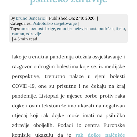
E-savjetovanje
Podrži nas
Psihodijagnostika
Prekrasna iznutra
By
Bruno Bencarić
|
Published On: 27.10.2020.
|
Categories:
Psihološko savjetovanje
|
Tags:
anksioznost
,
brige
,
emocije
,
neizvjesnost
,
podrška
,
tijelo
,
Savjetovanje uživo
Kontakt
Grupe podrške za socijalnu anksioznost
Slika o sebi: nježnost i umjetnost
trauma
,
zdravlje
|
4.3 min read
Traži...
Pomoć pri učenju
kako si? knjiga
Iako je trenutna pandemija otežala osvještavanje i
razgovor o drugim bolestima koje se, iz medijske
Za tvrtke
Dnevnik mentalnog zdravlja
perspektive, trenutno nalaze u sjeni bolesti
COVID-19, one su prisutne i ne čekaju na kraj
Cjenik
pandemije. Listopad je mjesec borbe protiv raka
dojke i ovim tekstom želimo ukazati na negativan
utjecaj koji rak dojke može imati na psihičko
zdravlje oboljelih. Podaci iz centra Europske
komisije ukazuju da je
rak dojke najčešće