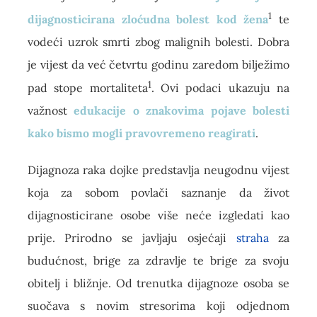
1
dijagnosticirana zloćudna bolest kod žena
te
vodeći uzrok smrti zbog malignih bolesti. Dobra
je vijest da već četvrtu godinu zaredom bilježimo
1
pad stope mortaliteta
. Ovi podaci ukazuju na
važnost
edukacije o znakovima pojave bolesti
kako bismo mogli pravovremeno reagirati
.
Dijagnoza raka dojke predstavlja neugodnu vijest
koja za sobom povlači saznanje da život
dijagnosticirane osobe više neće izgledati kao
prije. Prirodno se javljaju osjećaji
straha
za
budućnost, brige za zdravlje te brige za svoju
obitelj i bližnje. Od trenutka dijagnoze osoba se
suočava s novim stresorima koji odjednom