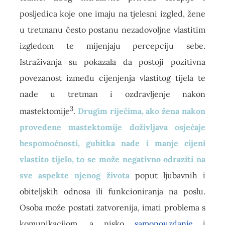
posljedica koje one imaju na tjelesni izgled, žene
u tretmanu često postanu nezadovoljne vlastitim
izgledom te mijenjaju percepciju sebe.
Istraživanja su pokazala da postoji pozitivna
povezanost između cijenjenja vlastitog tijela te
nade u tretman i ozdravljenje nakon
3
mastektomije
.
Drugim riječima, ako žena nakon
provedene mastektomije doživljava osjećaje
bespomoćnosti, gubitka nade i manje cijeni
vlastito tijelo, to se može negativno odraziti na
sve aspekte njenog života
poput ljubavnih i
obiteljskih odnosa ili funkcioniranja na poslu.
Osoba može postati zatvorenija, imati problema s
komunikacijom, a nisko
samopouzdanje
i