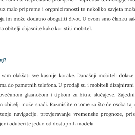
uz malo pripreme i organiziranosti te nekoliko savjeta može
oja im može dodatno obogatiti život. U ovom smo članku saku
a obitelji objasnite kako koristiti mobitel.
aj?
vam olakšati sve kasnije korake. Današnji mobiteli dolaze 
ma do pametnih telefona. U prodaji su i mobiteli dizajnirani 
većanom glasnoćom i tipkom za hitne slučajeve. Zajednič
an obitelji može snaći. Razmislite o tome za što će osoba taj 
ištenje navigacije, provjeravanje vremenske prognoze, pri
jeni odaberite jedan od dostupnih modela: