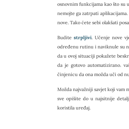
osnovnim funkcijama kao što su uk
nemojte ga zatrpati aplikacijama
nove. Tako ćete sebi olakšati posa
Budite
strpljivi
. Učenje nove vj
određenu rutinu i naviknule su na
da u ovoj situaciji pokažete besk
da je gotovo automatizirano. vaš
činjenicu da ona možda uči od nu
Možda najvažniji savjet koji vam
sve opišite do u najsitnije deta
koristila uređaj.