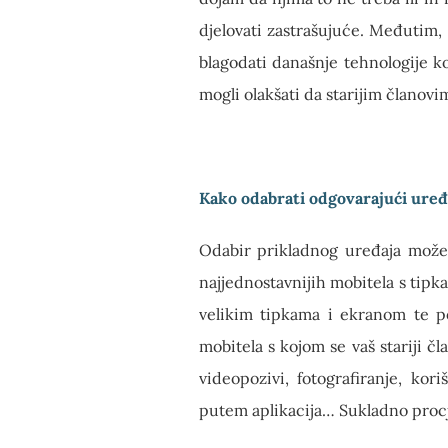
djelovati zastrašujuće. Međutim, 
blagodati današnje tehnologije k
mogli olakšati da starijim članovim
Kako odabrati odgovarajući uređ
Odabir prikladnog uređaja može 
najjednostavnijih mobitela s tipka
velikim tipkama i ekranom te po
mobitela s kojom se vaš stariji čl
videopozivi, fotografiranje, kor
putem aplikacija… Sukladno proc