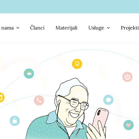
 nama
Članci
Materijali
Usluge
Projekti