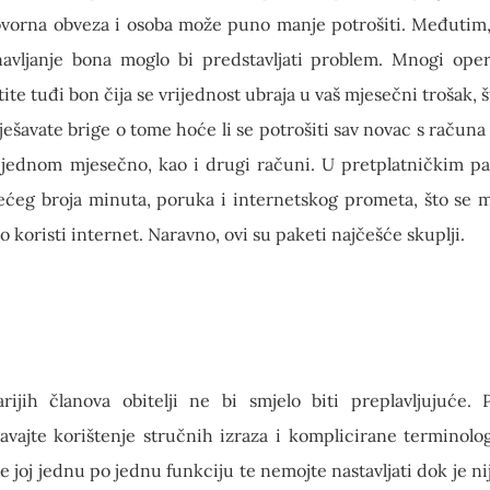
ovorna obveza i osoba može puno manje potrošiti. Međutim, 
avljanje bona moglo bi predstavljati problem. Mnogi oper
te tuđi bon čija se vrijednost ubraja u vaš mjesečni trošak, š
ešavate brige o tome hoće li se potrošiti sav novac s računa 
 jednom mjesečno, kao i drugi računi. U pretplatničkim pa
ćeg broja minuta, poruka i internetskog prometa, što se 
to koristi internet. Naravno, ovi su paketi najčešće skuplji.
rijih članova obitelji ne bi smjelo biti preplavljujuće.
gavajte korištenje stručnih izraza i komplicirane terminolo
te joj jednu po jednu funkciju te nemojte nastavljati dok je ni