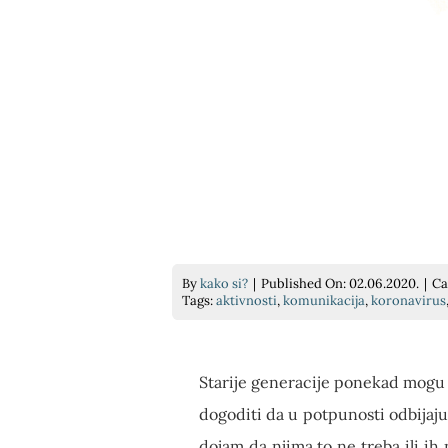
By
kako si?
|
Published On: 02.06.2020.
|
Ca
Tags:
aktivnosti
,
komunikacija
,
koronavirus
Starije generacije ponekad mogu
dogoditi da u potpunosti odbijaju
dojam da njima to ne treba ili i