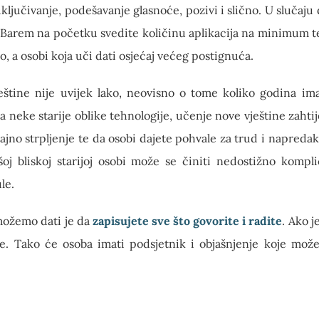
ljučivanje, podešavanje glasnoće, pozivi i slično. U slučaju 
. Barem na početku svedite količinu aplikacija na minimum te
o, a osobi koja uči dati osjećaj većeg postignuća.
eštine nije uvijek lako, neovisno o tome koliko godina ima
 neke starije oblike tehnologije, učenje nove vještine zahtij
rajno strpljenje te da osobi dajete pohvale za trud i napredak
oj bliskoj starijoj osobi može se činiti nedostižno kompl
le.
 možemo dati je da
zapisujete sve što govorite i radite
. Ako j
lje. Tako će osoba imati podsjetnik i objašnjenje koje mo