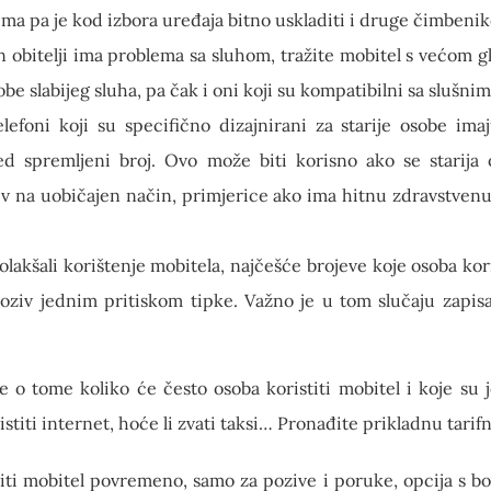
ma pa je kod izbora uređaja bitno uskladiti i druge čimbenik
an obitelji ima problema sa sluhom, tražite mobitel s većom g
be slabijeg sluha, pa čak i oni koji su kompatibilni sa slušni
efoni koji su specifično dizajnirani za starije osobe imaj
d spremljeni broj. Ovo može biti korisno ako se starija
v na uobičajen način, primjerice ako ima hitnu zdravstvenu 
olakšali korištenje mobitela, najčešće brojeve koje osoba kor
oziv jednim pritiskom tipke. Važno je u tom slučaju zapis
e o tome koliko će često osoba koristiti mobitel i koje su 
istiti internet, hoće li zvati taksi… Pronađite prikladnu tarif
ti mobitel povremeno, samo za pozive i poruke, opcija s bon