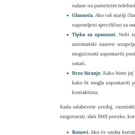
nalaze na pametnim telefoni
Glasnoća.
Ako vaš stariji čl
napravljeni specifično za oso
Tipka za opasnost.
Neki tel
automatski nazove unaprije
mogućnosti uspostaviti pozi
ustati.
Brzo biranje.
Kako biste joj 
kako bi mogla uspostaviti p
kontaktima.
Kada odaberete uređaj, razmislit
razgovarati, slati SMS poruke, kor
Bonovi.
Ako će osoba koristi