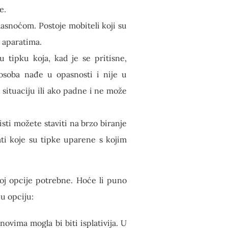
e.
lasnoćom. Postoje mobiteli koji su
m aparatima.
u tipku koja, kad je se pritisne,
 osoba nađe u opasnosti i nije u
situaciju ili ako padne i ne može
isti možete staviti na brzo biranje
ati koje su tipke uparene s kojim
joj opcije potrebne. Hoće li puno
nu opciju:
ovima mogla bi biti isplativija. U