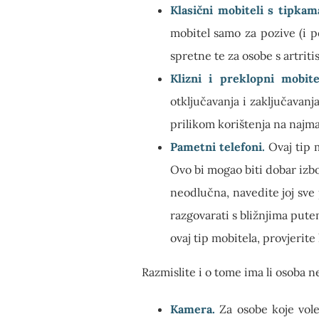
Klasični mobiteli s tipkam
mobitel samo za pozive (i p
spretne te za osobe s artriti
Klizni i preklopni mobitel
otključavanja i zaključavan
prilikom korištenja na naj
Pametni telefoni.
Ovaj tip m
Ovo bi mogao biti dobar izbo
neodlučna, navedite joj sve 
razgovarati s bližnjima putem
ovaj tip mobitela, provjerite
Razmislite i o tome ima li osoba n
Kamera.
Za osobe koje vole