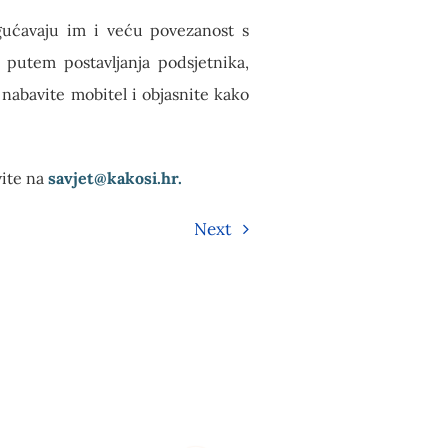
ogućavaju im i veću povezanost s
 putem postavljanja podsjetnika,
m nabavite mobitel i objasnite kako
vite na
savjet@kakosi.hr
.
Next