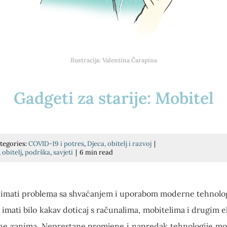
Ilustracija: Valentina Čarapina
Gadgeti za starije: Mobitel
tegories:
COVID-19 i potres
,
Djeca, obitelj i razvoj
|
,
obitelj
,
podrška
,
savjeti
|
6 min read
 imati problema sa shvaćanjem i uporabom moderne tehnolog
 imati bilo kakav doticaj s računalima, mobitelima i drugim
h ne zanima. Neprestane promjene i napredak tehnologije mogu