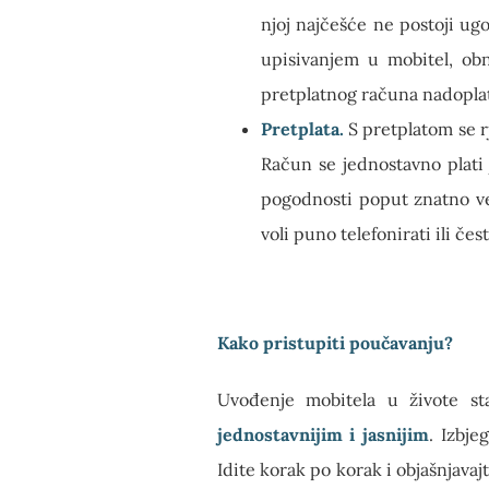
njoj najčešće ne postoji ug
upisivanjem u mobitel, obn
pretplatnog računa nadoplati
Pretplata.
S pretplatom se rj
Račun se jednostavno plati
pogodnosti poput znatno ve
voli puno telefonirati ili čes
Kako pristupiti poučavanju?
Uvođenje mobitela u živote sta
jednostavnijim i jasnijim
. Izbje
Idite korak po korak i objašnjavaj