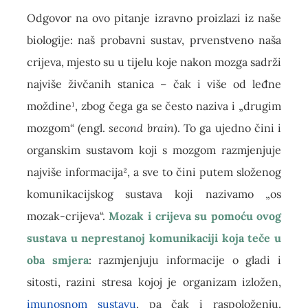
Odgovor na ovo pitanje izravno proizlazi iz naše
biologije: naš probavni sustav, prvenstveno naša
crijeva, mjesto su u tijelu koje nakon mozga sadrži
najviše živčanih stanica – čak i više od leđne
moždine¹, zbog čega ga se često naziva i „drugim
mozgom“ (engl.
second brain
). To ga ujedno čini i
organskim sustavom koji s mozgom razmjenjuje
najviše informacija², a sve to čini putem složenog
komunikacijskog sustava koji nazivamo „os
mozak-crijeva“.
Mozak i crijeva su pomoću ovog
sustava u neprestanoj komunikaciji koja teče u
oba smjera
: razmjenjuju informacije o gladi i
sitosti, razini stresa kojoj je organizam izložen,
imunosnom sustavu
, pa čak i raspoloženju.