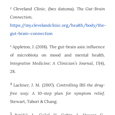
² Cleveland Clinic. (bez datuma).
The Gut-Brain
Connection.
https://my.clevelandclinic.org/health/body/the-
gut-brain-connection
³ Appleton, J. (2018). The gut-brain axis: influence
of microbiota on mood and mental health.
Integrative Medicine: A Clinician’s Journal
,
17
(4),
28.
4
Lackner, J. M. (2007).
Controlling IBS the drug-
free way: A 10-step plan for symptom relief
.
Stewart, Tabori & Chang.
5