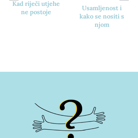
Kad riječi utjehe
Usamljenost i
ne postoje
kako se nositi s
njom