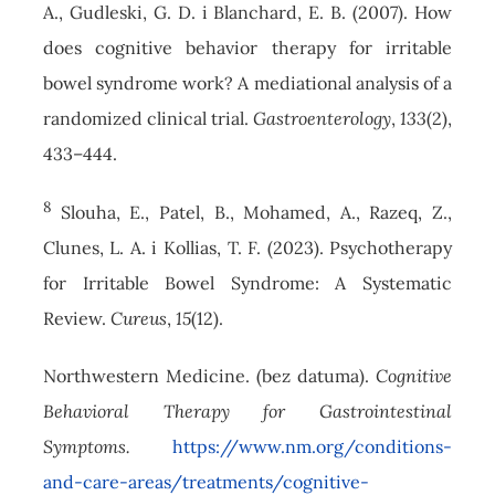
A., Gudleski, G. D. i Blanchard, E. B. (2007). How
does cognitive behavior therapy for irritable
bowel syndrome work? A mediational analysis of a
randomized clinical trial.
Gastroenterology
,
133
(2),
433–444.
8
Slouha, E., Patel, B., Mohamed, A., Razeq, Z.,
Clunes, L. A. i Kollias, T. F. (2023). Psychotherapy
for Irritable Bowel Syndrome: A Systematic
Review.
Cureus
,
15
(12).
Northwestern Medicine. (bez datuma).
Cognitive
Behavioral Therapy for Gastrointestinal
Symptoms.
https://www.nm.org/conditions-
and-care-areas/treatments/cognitive-