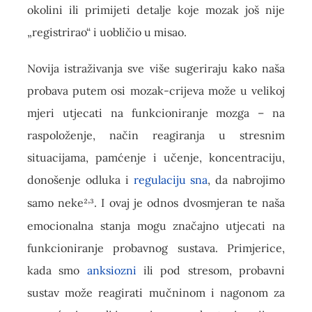
okolini ili primijeti detalje koje mozak još nije
„registrirao“ i uobličio u misao.
Novija istraživanja sve više sugeriraju kako naša
probava putem osi mozak-crijeva može u velikoj
mjeri utjecati na funkcioniranje mozga – na
raspoloženje, način reagiranja u stresnim
situacijama, pamćenje i učenje, koncentraciju,
donošenje odluka i
regulaciju sna
, da nabrojimo
,
samo neke²
³. I ovaj je odnos dvosmjeran te naša
emocionalna stanja mogu značajno utjecati na
funkcioniranje probavnog sustava. Primjerice,
kada smo
anksiozni
ili pod stresom, probavni
sustav može reagirati mučninom i nagonom za