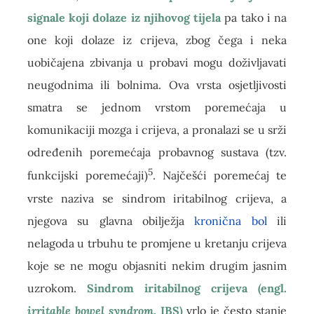
signale koji dolaze iz njihovog tijela
pa tako i na
one koji dolaze iz crijeva, zbog čega i neka
uobičajena zbivanja u probavi mogu doživljavati
neugodnima ili bolnima. Ova vrsta osjetljivosti
smatra se jednom vrstom poremećaja u
komunikaciji mozga i crijeva, a pronalazi se u srži
određenih poremećaja probavnog sustava (tzv.
5
funkcijski poremećaji)
. Najčešći poremećaj te
vrste naziva se sindrom iritabilnog crijeva, a
njegova su glavna obilježja
kronična bol
ili
nelagoda u trbuhu te promjene u kretanju crijeva
koje se ne mogu objasniti nekim drugim jasnim
uzrokom.
Sindrom iritabilnog crijeva (engl.
irritable bowel syndrom
, IBS)
vrlo je često stanje