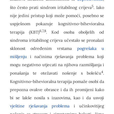
5
što često prati sindrom iritabilnog crijeva
. Iako
nije jedini pristup koji može pomoći, posebno se
uspješnom pokazuje kognitivno-bihevioralna
6,7,8
terapija (KBT)
. Kod osoba oboljelih od
sindroma iritabilnog crijeva učestalo se pronalazi
sklonost određenim vrstama
pogrešaka u
mišljenju
i načinima rješavanja problema koji
mogu negativno utjecati na njihova razmišljanja i
4
ponašanja te otežavati nošenje s bolešću
.
Kognitivno-bihevioralna terapija pomaže osobi da
prepozna ovakve obrasce i da ih promijeni kako
bi se lakše nosila s izazovima, kao i da usvoji
vještine rješavanja problema
i učinkovitijeg
nošenja sa stresom i simptomima bolesti, čime