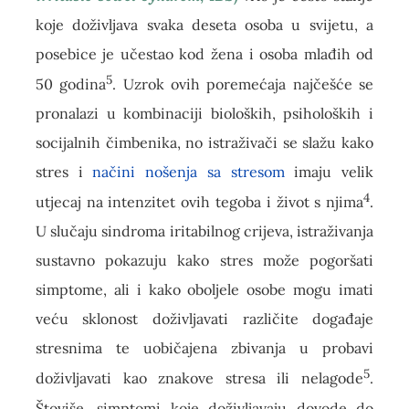
koje doživljava svaka deseta osoba u svijetu, a
posebice je učestao kod žena i osoba mlađih od
5
50 godina
. Uzrok ovih poremećaja najčešće se
pronalazi u kombinaciji bioloških, psiholoških i
socijalnih čimbenika, no istraživači se slažu kako
stres i
načini nošenja sa stresom
imaju velik
4
utjecaj na intenzitet ovih tegoba i život s njima
.
U slučaju sindroma iritabilnog crijeva, istraživanja
sustavno pokazuju kako stres može pogoršati
simptome, ali i kako oboljele osobe mogu imati
veću sklonost doživljavati različite događaje
stresnima te uobičajena zbivanja u probavi
5
doživljavati kao znakove stresa ili nelagode
.
Štoviše, simptomi koje doživljavaju dovode do