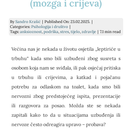
(mozga i crijeva)
E-savjetovanje
Podrži nas
Psihodijagnostika
Prekrasna iznutra
By
Sandro Krašić
|
Published On: 23.02.2025.
|
Categories:
Psihologija i društvo
|
Savjetovanje uživo
Kontakt
Grupe podrške za socijalnu anksioznost
Slika o sebi: nježnost i umjetnost
Tags:
anksioznost
,
podrška
,
stres
,
tijelo
,
zdravlje
|
7.1 min read
Traži...
Pomoć pri učenju
kako si? knjiga
Većina nas je nekada u životu osjetila „leptiriće u
trbuhu“ kada smo bili uzbuđeni zbog susreta s
Za tvrtke
Dnevnik mentalnog zdravlja
osobom koja nam se sviđala, ili pak osjećaj pritiska
u trbuhu ili crijevima, a katkad i pojačanu
potrebu za odlaskom na toalet, kada smo bili
Cjenik
nervozni zbog predstojećeg ispita, prezentacije
ili razgovora za posao. Možda ste se nekada
zapitali kako to da u situacijama uzbuđenja ili
nervoze često odreagira upravo – probava?