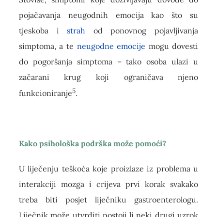
pojačavanja neugodnih emocija kao što su
tjeskoba i
strah
od ponovnog pojavljivanja
simptoma, a te
neugodne emocije
mogu dovesti
do pogoršanja simptoma – tako osoba ulazi u
začarani krug koji ograničava njeno
5
funkcioniranje
.
Kako psihološka podrška može pomoći?
U liječenju teškoća koje proizlaze iz problema u
interakciji mozga i crijeva prvi korak svakako
treba biti posjet liječniku gastroenterologu.
Liječnik može utvrditi postoji li neki drugi uzrok