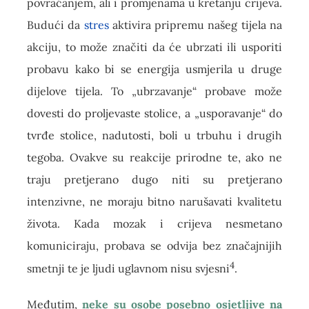
povraćanjem, ali i promjenama u kretanju crijeva.
Budući da
stres
aktivira pripremu našeg tijela na
akciju, to može značiti da će ubrzati ili usporiti
probavu kako bi se energija usmjerila u druge
dijelove tijela. To „ubrzavanje“ probave može
dovesti do proljevaste stolice, a „usporavanje“ do
tvrđe stolice, nadutosti, boli u trbuhu i drugih
tegoba. Ovakve su reakcije prirodne te, ako ne
traju pretjerano dugo niti su pretjerano
intenzivne, ne moraju bitno narušavati kvalitetu
života. Kada mozak i crijeva nesmetano
komuniciraju, probava se odvija bez značajnijih
4
smetnji te je ljudi uglavnom nisu svjesni
.
Međutim,
neke su osobe posebno osjetljive na