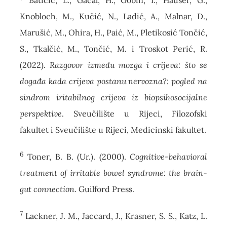
Batičić, L., Gačal, H., Gobin, I., Hauser, G.,
Knobloch, M., Kučić, N., Ladić, A., Malnar, D.,
Marušić, M., Ohira, H., Paić, M., Pletikosić Tončić,
S., Tkalčić, M., Tončić, M. i Troskot Perić, R.
(2022).
Razgovor između mozga i crijeva: što se
događa kada crijeva postanu nervozna?: pogled na
sindrom iritabilnog crijeva iz biopsihosocijalne
perspektive
. Sveučilište u Rijeci, Filozofski
fakultet i Sveučilište u Rijeci, Medicinski fakultet.
6
Toner, B. B. (Ur.). (2000).
Cognitive-behavioral
treatment of irritable bowel syndrome: the brain-
gut connection
. Guilford Press.
7
Lackner, J. M., Jaccard, J., Krasner, S. S., Katz, L.