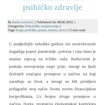
psihičko zdravlje
E-savjetovanje
Podrži nas
Psihodijagnostika
Prekrasna iznutra
By
Karla Lončarić
|
Published On: 08.06.2023.
|
Savjetovanje uživo
Kontakt
Grupe podrške za socijalnu anksioznost
Slika o sebi: nježnost i umjetnost
Categories:
Psihološko savjetovanje
|
Tags:
brige
,
podrška
,
posao
,
savjeti
,
stres
|
7.1 min read
Traži...
Pomoć pri učenju
kako si? knjiga
U posljednjih nekoliko godina niz neočekivanih
događaja poput pandemije, potresa i rata imao je
Za tvrtke
Dnevnik mentalnog zdravlja
snažan utjecaj na tržište rada. Budućnost je
postala neizvjesnija nego prije, mnogi su ljudi
Cjenik
doživjeli značajne promjene u načinu na koji
zarađuju za život, a mnogi su bili prisiljeni
prilagoditi svoj način života novim financijskim
(ne)prilikama. Uz brojne druge promjene u
načinu života, promjena ekonomskog konteksta