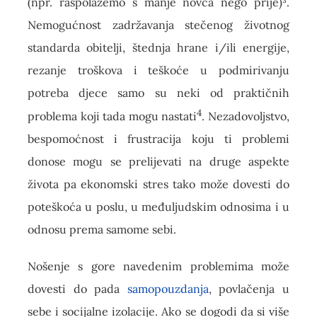
(npr. raspolažemo s manje novca nego prije)³.
Nemogućnost zadržavanja stečenog životnog
standarda obitelji, štednja hrane i/ili energije,
rezanje troškova i teškoće u podmirivanju
potreba djece samo su neki od praktičnih
4
problema koji tada mogu nastati
. Nezadovoljstvo,
bespomoćnost i frustracija koju ti problemi
donose mogu se prelijevati na druge aspekte
života pa ekonomski stres tako može dovesti do
poteškoća u poslu, u međuljudskim odnosima i u
odnosu prema samome sebi.
Nošenje s gore navedenim problemima može
dovesti do pada
samopouzdanja
, povlačenja u
sebe i socijalne izolacije. Ako se dogodi da si više