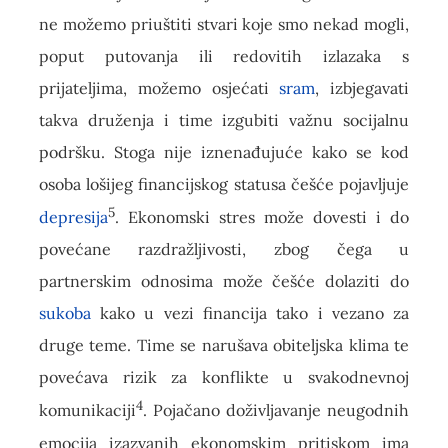
ne možemo priuštiti stvari koje smo nekad mogli,
poput putovanja ili redovitih izlazaka s
prijateljima, možemo osjećati
sram
, izbjegavati
takva druženja i time izgubiti važnu socijalnu
podršku. Stoga nije iznenađujuće kako se kod
osoba lošijeg financijskog statusa češće pojavljuje
5
depresija
. Ekonomski stres može dovesti i do
povećane razdražljivosti, zbog čega u
partnerskim odnosima može češće dolaziti do
sukoba
kako u vezi financija tako i vezano za
druge teme. Time se narušava obiteljska klima te
povećava rizik za konflikte u svakodnevnoj
4
komunikaciji
. Pojačano doživljavanje neugodnih
emocija izazvanih ekonomskim pritiskom ima