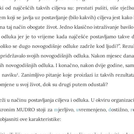
ki od najčešćih takvih ciljeva su:
prestati pušiti, više vježba
m koji se javlja uz postavljanje (bilo kakvih) ciljeva jest kak
na taj način obogate život. Jedno klasično istraživanje bavil
 odluka jer je to vrijeme kada najčešće postavljamo takve
„Koliko se dugo novogodišnje odluke zadrže kod ljudi?”. Rezul
pridržavalo svojih novogodišnjih odluka. Nakon mjesec dana,
vojih novogodišnjih odluka. I konačno, nakon dvije godine, sam
aviku¹. Zanimljivo pitanje koje proizlazi iz takvih rezultata
promjene u svoj život, dok su drugi putem odustali?
ži u načinu postavljanja ciljeva i odluka. U okviru organizaci
 Akronim MUDRO stoji za
m
jerljivo,
u
vremenjeno,
d
ostižno,
r
bjasniti ove karakteristike: