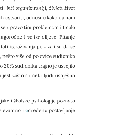
ti
,
biti organiziraniji
,
živjeti život
o ih ostvariti, odnosno kako da nam
o se upravo tim problemom i ticalo
 dugoročne i
velike
ciljeve. Pitanje
tati istraživanja pokazali su da se
 nešto više od polovice sudionika
o 20% sudionika trajno je usvojilo
 jest zašto su neki ljudi uspješno
jske i školske psihologije poznato
elevantno i
o
dređeno postavljanje