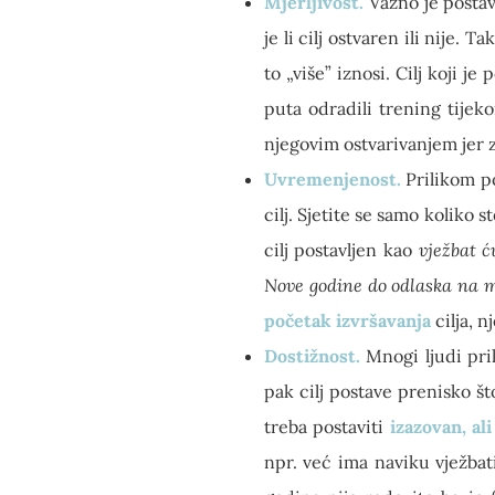
Mjerljivost.
Važno je postav
je li cilj ostvaren ili nije. 
to „više” iznosi. Cilj koji je
puta odradili trening tijek
njegovim ostvarivanjem jer zn
Uvremenjenost.
Prilikom po
cilj. Sjetite se samo koliko 
cilj postavljen kao
vježbat ć
Nove godine do odlaska na m
početak izvršavanja
cilja, 
Dostižnost.
Mnogi ljudi pril
pak cilj postave prenisko što
treba postaviti
izazovan, ali
npr. već ima naviku vježbat