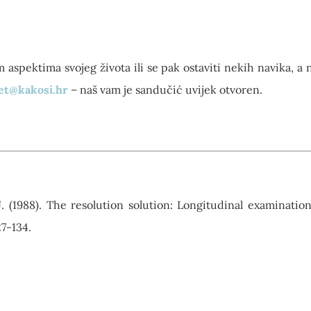
m aspektima svojeg života ili se pak ostaviti nekih navika, a
et@kakosi.hr
– naš vam je sandučić uvijek otvoren.
. J. (1988). The resolution solution: Longitudinal examinat
27-134.