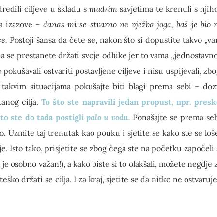
dredili ciljeve u skladu s
mudrim
savjetima te krenuli s nji
a izazove –
danas mi se stvarno ne vježba joga, baš je bio 
ce.
Postoji šansa da ćete se, nakon što si dopustite takvo „var
a se prestanete držati svoje odluke jer to vama „jednostavn
je pokušavali ostvariti postavljene ciljeve i nisu uspijevali, z
U takvim situacijama pokušajte biti blagi prema sebi – do
tanog cilja.
To što ste napravili jedan propust, npr. preskoč
što ste do tada postigli
palo u vodu.
Ponašajte se prema sebi
io. Uzmite taj trenutak kao pouku i sjetite se kako ste se lo
. Isto tako, prisjetite se zbog čega ste na početku započeli 
m je osobno važan!), a kako biste si to olakšali, možete negdje 
ko držati se cilja. I za kraj, sjetite se da nitko ne ostvaruj