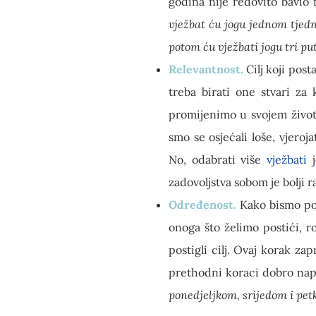
godina nije redovito bavio 
vježbat ću jogu jednom tjedn
potom ću vježbati jogu tri pu
Relevantnost.
Cilj koji post
treba birati one stvari za 
promijenimo u svojem životu
smo se osjećali loše, vjeroj
No, odabrati više
vježbati
j
zadovoljstva sobom je bolji r
Određenost.
Kako bismo pos
onoga što želimo postići, r
postigli cilj. Ovaj korak za
prethodni koraci dobro napr
ponedjeljkom, srijedom i pet