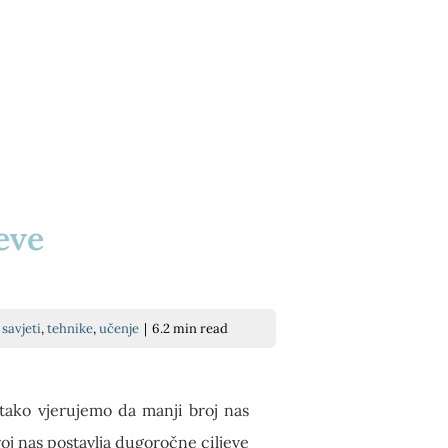
eve
,
savjeti
,
tehnike
,
učenje
|
6.2 min read
 tako vjerujemo da manji broj nas
broj nas postavlja dugoročne ciljeve