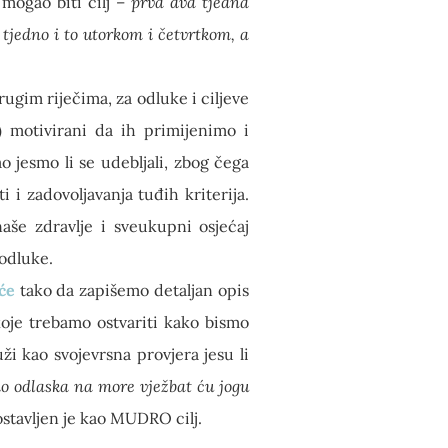
 mogao biti cilj –
prva dva tjedna
tjedno i to utorkom i četvrtkom, a
rugim riječima, za odluke i ciljeve
) motivirani da ih primijenimo i
o jesmo li se udebljali, zbog čega
i i zadovoljavanja tuđih kriterija.
aše zdravlje i sveukupni osjećaj
 odluke.
će
tako da zapišemo detaljan opis
 koje trebamo ostvariti kako bismo
uži kao svojevrsna provjera jesu li
o odlaska na more vježbat ću jogu
stavljen je kao MUDRO cilj.