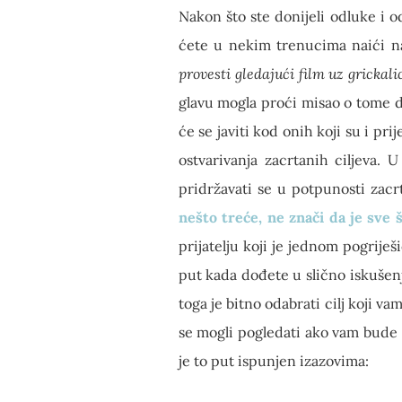
Nakon što ste donijeli odluke i o
ćete u nekim trenucima naići n
provesti gledajući film uz grickali
glavu mogla proći misao o tome d
će se javiti kod onih koji su i pri
ostvarivanja zacrtanih ciljeva. 
pridržavati se u potpunosti zacr
nešto treće, ne znači da je sve 
prijatelju koji je jednom pogriješ
put kada dođete u slično iskušenje
toga je bitno odabrati cilj koji va
se mogli pogledati ako vam bude teš
je to put ispunjen izazovima: