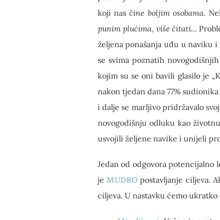
koji nas
čine boljim osobama
. Ne
punim plućima, više čitati…
Proble
željena ponašanja uđu u naviku i 
se svima poznatih novogodišnjih
kojim su se oni bavili glasilo je 
nakon tjedan dana 77% sudionika 
i dalje se marljivo pridržavalo s
novogodišnju odluku kao životnu n
usvojili željene navike i unijeli 
Jedan od odgovora potencijalno le
je
MUDRO
postavljanje ciljeva.
ciljeva. U nastavku ćemo ukratko o