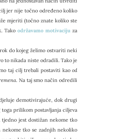
osno na jednostavan način utvrditi
cilj jer nije točno određeno koliko
može mjeriti (točno znate koliko ste
ak. Tako
održavamo motivaciju
za
rok do kojeg želimo ostvariti neki
o to nikada niste odradili. Tako je
o taj cilj trebali postaviti kao
od
vremena.
Na taj smo način odredili
 djeluje demotivirajuće, dok drugi
 toga prilikom postavljanja ciljeva
ta tjedno jest dostižan nekome tko
an nekome tko se zadnjih nekoliko