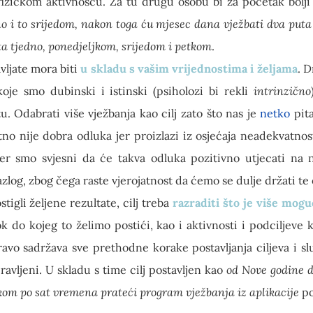
fizičkom aktivnošću. Za tu drugu osobu bi za početak bolji
o i to srijedom, nakon toga ću mjesec dana vježbati dva puta 
ta tjedno, ponedjeljkom, srijedom i petkom
.
avljate mora biti
u skladu s vašim vrijednostima i željama
. D
koje smo dubinski i istinski (psiholozi bi rekli
intrinzično
. Odabrati više vježbanja kao cilj zato što nas je
netko
pita
atno nije dobra odluka jer proizlazi iz osjećaja neadekvatnost
er smo svjesni da će takva odluka pozitivno utjecati na n
azlog, zbog čega raste vjerojatnost da ćemo se dulje držati te
tigli željene rezultate, cilj treba
razraditi što je više mogu
ok do kojeg to želimo postići, kao i aktivnosti i podciljeve
pravo sadržava sve prethodne korake postavljanja ciljeva i sl
avljeni. U skladu s time cilj postavljen kao
od Nove godine d
kom po sat vremena prateći program vježbanja iz aplikacije
po