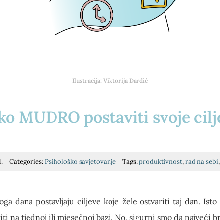
Ilustracija: Viktorija Dardić
ko MUDRO postaviti svoje cilj
.
|
Categories:
Psihološko savjetovanje
|
Tags:
produktivnost
,
rad na sebi
a dana postavljaju ciljeve koje žele ostvariti taj dan. Isto
iti na tjednoj ili mjesečnoj bazi. No, sigurni smo da najveći 