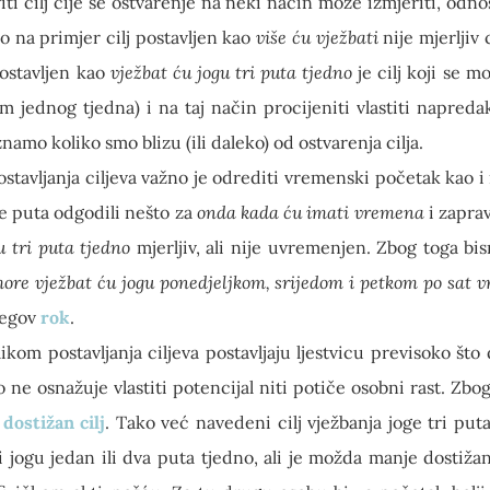
iti cilj čije se ostvarenje na neki način može izmjeriti, odn
Tako na primjer cilj postavljen kao
više ću vježbati
nije mjerljiv 
 postavljen kao
vježbat ću jogu tri puta tjedno
je cilj koji se 
om jednog tjedna) i na taj način procijeniti vlastiti napred
amo koliko smo blizu (ili daleko) od ostvarenja cilja.
stavljanja ciljeva važno je odrediti vremenski početak kao i 
ste puta odgodili nešto za
onda kada ću imati vremena
i zaprav
u tri puta tjedno
mjerljiv, ali nije uvremenjen. Zbog toga bism
ore vježbat ću jogu ponedjeljkom, srijedom i petkom po sat 
njegov
rok
.
ikom postavljanja ciljeva postavljaju ljestvicu previsoko što
 ne osnažuje vlastiti potencijal niti potiče osobni rast. Zbog
 dostižan cilj
. Tako već navedeni cilj vježbanja joge tri pu
i jogu jedan ili dva puta tjedno, ali je možda manje dostiž