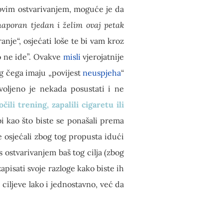
hovim ostvarivanjem, moguće je da
naporan tjedan i želim ovaj petak
anje“, osjećati loše te bi vam kroz
o ne ide”. Ovakve
misli
vjerojatnije
bog čega imaju „povijest
neuspjeha
“
zvoljeno je nekada posustati i ne
ili trening, zapalili cigaretu ili
 kao što biste se ponašali prema
še osjećali zbog tog propusta idući
s ostvarivanjem baš tog cilja (zbog
zapisati svoje razloge kako biste ih
e ciljeve lako i jednostavno, već da