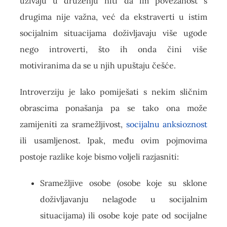
uživaju u druženju niti da im povezanost s
drugima nije važna, već da ekstraverti u istim
socijalnim situacijama doživljavaju više ugode
nego introverti, što ih onda čini više
motiviranima da se u njih upuštaju češće.
Introverziju je lako pomiješati s nekim sličnim
obrascima ponašanja pa se tako ona može
zamijeniti za sramežljivost,
socijalnu anksioznost
ili usamljenost. Ipak, među ovim pojmovima
postoje razlike koje bismo voljeli razjasniti:
Sramežljive osobe (osobe koje su sklone
doživljavanju nelagode u socijalnim
situacijama) ili osobe koje pate od socijalne