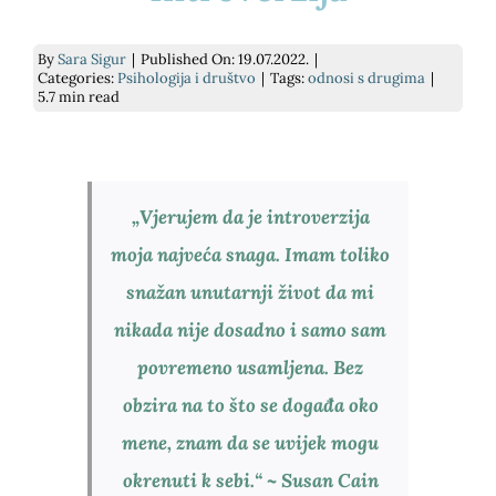
E-savjetovanje
Podrži nas
Psihodijagnostika
Prekrasna iznutra
By
Sara Sigur
|
Published On: 19.07.2022.
|
Categories:
Psihologija i društvo
|
Tags:
odnosi s drugima
|
5.7 min read
Savjetovanje uživo
Kontakt
Grupe podrške za socijalnu anksioznost
Slika o sebi: nježnost i umjetnost
Traži...
Pomoć pri učenju
kako si? knjiga
„Vjerujem da je introverzija
moja najveća snaga. Imam toliko
Za tvrtke
Dnevnik mentalnog zdravlja
snažan unutarnji život da mi
Cjenik
nikada nije dosadno i samo sam
povremeno usamljena. Bez
obzira na to što se događa oko
mene, znam da se uvijek mogu
okrenuti k sebi.“ ~ Susan Cain