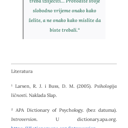
treba izliječiti… Provodite svoje
slobodno vrijeme onako kako
želite, a ne onako kako mislite da
biste trebali.“
Literatura
¹ Larsen, R. J. i Buss, D. M. (2005).
Psihologija
ličnosti.
Naklada Slap.
² APA Dictionary of Psychology. (bez datuma).
Introversion.
U dictionary.apa.org.