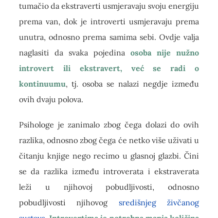
tumačio da ekstraverti usmjeravaju svoju energiju
prema van, dok je introverti usmjeravaju prema
unutra, odnosno prema samima sebi. Ovdje valja
naglasiti da svaka pojedina
osoba nije nužno
introvert ili ekstravert, već se radi o
kontinuumu
, tj. osoba se nalazi negdje između
ovih dvaju polova.
Psihologe je zanimalo zbog čega dolazi do ovih
razlika, odnosno zbog čega će netko više uživati u
čitanju knjige nego recimo u glasnoj glazbi. Čini
se da razlika između introverata i ekstraverata
leži u njihovoj pobudljivosti, odnosno
pobudljivosti njihovog
središnjeg živčanog
sustava
.
Introvertima je potrebna manja količina