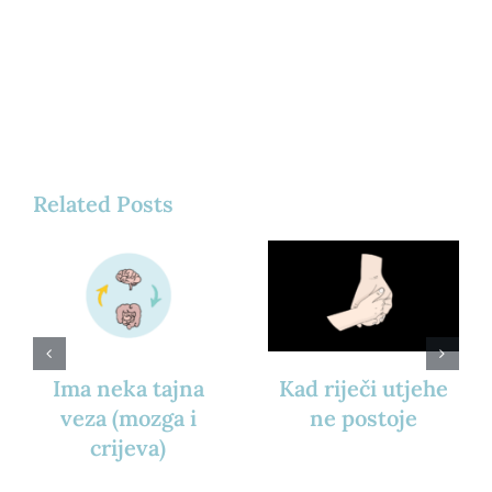
Related Posts
Ima neka tajna
Kad riječi utjehe
veza (mozga i
ne postoje
crijeva)